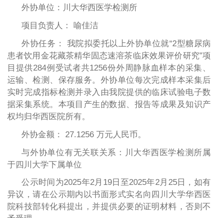
外协单位：川大华西医学检测所
项目负责人： 喻佳洁
外协任务：
我院拟委托以上外协单位就
“2型糖尿病
患者饮用金花藏茶精华固态速溶茶临床效果评价研究”项
目提供284例受试者共1256份外周静脉血样本的采集、
运输、检测、保存服务。外协单位每次完成样本采集后
实时完成指标检测并录入由我院提供的临床试验电子数
据采集系统。本项目产生的数据、报告等成果及知识产
权均归华西医院所有。
外协金额： 27.1256
万
元人民币。
与外协单位有无关联关系：川大华西医学检测所属
于四川大学下属单位
公示时间为
202
5
年
2
月
1
9
日至
202
5
年
2
月
25
日
，如有
异议，请在公示期内以书面形式实名向四川大学华西医
院科技部转化科提出，并提供必要的证明材料，否则不