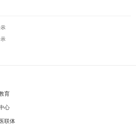
公示
公示
教育
中心
医联体