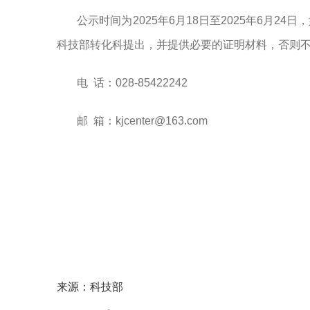
公示时间为
202
5
年
6
月
18
日至
202
5
年
6
月
2
4
日
，
科技部转化科提出，并提供必要的证明材料，否则
电
话：
028-85422242
邮
箱：
kjcenter@163.com
来源：科技部