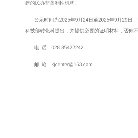
建的民办非盈利性机构。
公示时间为
202
5
年
9
月
24
日至
202
5
年
9
月
29
日
，
科技部转化科提出，并提供必要的证明材料，否则
电
话：
028-85422242
邮
箱：
kjcenter@163.com