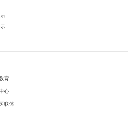
公示
公示
教育
中心
医联体