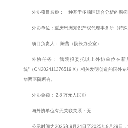
外协项目名称：一种基于多脑区综合分析的癫痫
外协单位：重庆恩洲知识产权代理事务所（特殊
项目负责人： 陈蕾（院长办公室）
外协任务：
我院拟委托以上外协单位
在新
统
”（CN202411376519.X）
相关发明创造的国外专
华西医院所有。
外协金额： 2.8 万元人民币
与外协单位有无关联关系：无
公示时间为
202
5
年
9
月
24
日至
202
5
年
9
月
29
日
，