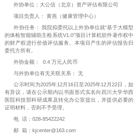
外协单位：大公信（北京）资产评估有限公司
项目负责人： 黄燕（健康管理中心）
外协任务：
我院拟委托以上外协单位就
“基于大模型
的体检智能辅助主检系统V1.0”项目计算机软件著作权中
的财产权进行价值评估服务
。本项目产生的评估报告归
委托方所有。
外协金额：
0.4
万
元人民币
与外协单位有无关联关系：
无
公示时间为
2025年12月16日至2025年12月2
2
日
，如
有异议，请在公示期内以书面形式实名向四川大学华西
医院科技部科研成果及转化办公室提出，并提供必要的
证明材料，否则不予受理。
电
话：
028-85422242
邮
箱：
kjcenter@163.com