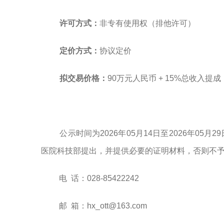
许可方式：
非
专有使用权
（排他
许可
）
定价方式：
协议定价
拟交易
价格：
90
万元人民币
+ 15%总收入
提成
公示时间为
20
26年05月14
日至
20
26年05月
医院科技部提出，并提供必要的证明材料，否则不
电
话：
028-
85422242
邮
箱：
hx_ott@163.com