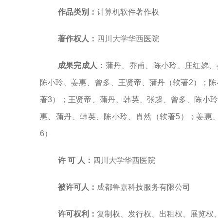
作品
类别
：
计算机软件著作权
著作权人：
四川大学华西医院
成果完成人：
蒲丹、乔甫、陈小玲、庄红娣、
陈小玲、姜惠、曾多、王贤帝、蒲丹（
软著
2
）；陈
著
3
）；王贤帝、蒲丹、韩英、张超、曾多、陈小
惠、蒲丹、韩英、陈小玲、肖然（
软著
5
）；姜惠
6
）
许
可
人：
四川大学华西医院
被许可人：
成都鲁嘉科技服务有限公司
许可
权利：
复制权、发行权、出租权、展览权