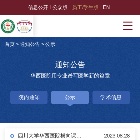
信息公开
公众版
员工/学生版
EN
首页
>
通知公告
>
公示
通知公告
华西医院用专业谱写医学新的篇章
院内通知
公示
学术信息
四川大学华西医院横向课题科技合同项目公示
2023.08.28