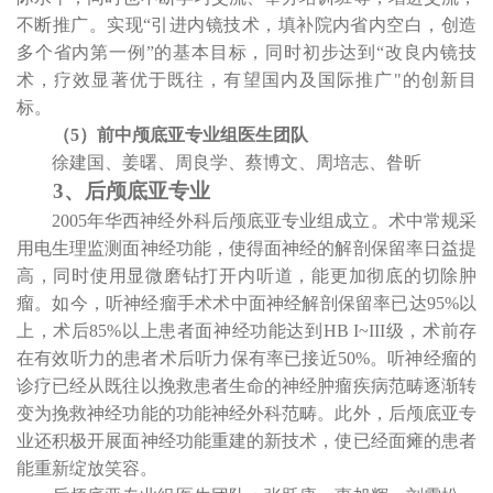
不断推广。实现“引进内镜技术，填补院内省内空白，创造
多个省内第一例”的基本目标，同时初步达到“改良内镜技
术，疗效显著优于既往，有望国内及国际推广
"
的创新目
标。
（
5
）前中颅底亚专业组医生团队
徐建国、姜曙、周良学、蔡博文、周培志、昝昕
3
、后颅底亚专业
2005
年华西神经外科后颅底亚专业组成立。术中常规采
用电生理监测面神经功能，使得面神经的解剖保留率日益提
高，同时使用显微磨钻打开内听道，能更加彻底的切除肿
瘤。如今，听神经瘤手术术中面神经解剖保留率已达
95%
以
上，术后
85%
以上患者面神经功能达到
HB I~III
级，术前存
在有效听力的患者术后听力保有率已接近
50%
。听神经瘤的
诊疗已经从既往以挽救患者生命的神经肿瘤疾病范畴逐渐转
变为挽救神经功能的功能神经外科范畴。此外，后颅底亚专
业还积极开展面神经功能重建的新技术，使已经面瘫的患者
能重新绽放笑容。