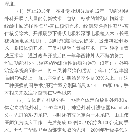
深度。
（
1
）迄止
2018
年，在亚专业划分后的
12
年，功能神经
外科开展了大量的创新技术，包括：标准的前颞叶切除术、
经颞中回选择性海马
-
杏仁核切除术、经侧裂选择性海马
-
杏
仁核切除术、开颅硬膜下栅状电极和深部电极植入术（长程
视频脑电监测用）、颞叶外癫痫灶切除术、迷走神经刺激
术、胼胝体切开术、三叉神经微血管减压术、面神经微血管
减压术等。通过改革开放后四十年华西神外人不懈的努力，
华西功能神外已经将药物难治性癫痫的远期（
3
年））外科
治愈率提高到
66%
，将三叉神经痛的远期（
5
年）治愈率提
高到
70%
以上，面肌痉挛的远期治愈率达到
93%
以上。而这
三种疾病的围手术期死亡率分别降低到
0.4%
，
0%
和
0%
，手
术相关并发症率控制在
3-5%
以内。
（
2
）立体定向神经外科：包括立体定向放射外科和立
体定向功能外科。
1997
年
8
月，神经外科引进德国
BrainLab
公司先进的
X-
刀系统，同时还有立体定向手术系统，由王伟
医师负责临床工作，先后完成
900
例
X-
刀治疗和
100
台定向手
术。开创了华西乃至西部该领域的先河！
2004
年升级换代为