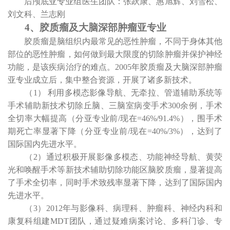
后颅底亚专业组医生团队：张跃康、惠旭辉、刘雪松、
刘文科、兰志刚
4
、胶质瘤及大脑深部肿瘤亚专业
胶质瘤是脑组织内最常见的恶性肿瘤，不同于身体其他
部位的恶性肿瘤，如何做到最大限度的切除肿瘤并保护神经
功能，是该疾病治疗的难点。
2005
年胶质瘤及大脑深部肿瘤
亚专业成立后，集中整合资源，开展了诸多新技术。
（
1
） 利用多模态影像导航、无牵拉、管道辅助系统等
手术辅助新技术切除丘脑、三脑室病变手术
300
余例，手术
全切率大幅提高（分亚专业前
/
现在
=46%/91.4%
），围手术
期死亡率显著下降（分亚专业前
/
现在
=40%/3%
），达到了
国际国内先进水平。
（
2
）通过积极开展影像多模态、功能神经导航、黄荧
光和唤醒手术等新技术辅助切除功能区脑胶质瘤，显著提高
了手术全切率，同时手术致残率显著下降，达到了国际国内
先进水平。
（
3
）
2012
年与影像科、病理科、肿瘤科、神经内科和
康复科组建
MDT
团队，通过疑难病案讨论、多科门诊、专