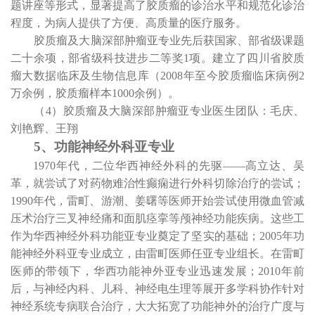
题讲座等形式，显著提高了胶质瘤的诊治水平和规范化诊治
程度，为病人提供了方便、高质量的医疗服务。
胶质瘤及大脑深部肿瘤亚专业先后获国家、部省级课题
二十余项，部省级科技进步二等奖
1
项。建立了四川省胶质
瘤大数据临床及生物信息库（
2008
年至今胶质瘤临床病例
2
万余例，胶质瘤样本
1000
余例）。
（
4
）胶质瘤及大脑深部肿瘤亚专业医生团队：毛庆、
刘艳辉、王翔
5
、功能神经外科亚专业
1970
年代，二位华西神经外科的先驱
——
高立达、吴
革，就尝试了对药物难治性癫痫进行外科切除治疗的尝试；
1990
年代，雷町、游潮、姜曙等医师开始尝试使用微血管减
压术治疗三叉神经痛和面肌痉挛等颅神经功能疾病。这些工
作为华西神经外科功能亚专业奠定了坚实的基础；
2005
年功
能神经外科亚专业成立，由雷町医师任亚专业组长。在雷町
医师的带领下，华西功能神外亚专业迅速发展；
2010
年前
后，与神经内科、儿科、神经电生理等展开多学科协作针对
神经系统专病联合治疗，大大拓宽了功能神外的治疗广度与