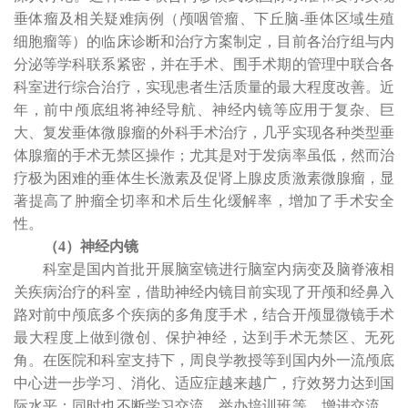
垂体瘤及相关疑难病例（颅咽管瘤、下丘脑
-
垂体区域生殖
细胞瘤等）的临床诊断和治疗方案制定，目前各治疗组与内
分泌等学科联系紧密，并在手术、围手术期的管理中联合各
科室进行综合治疗，实现患者生活质量的最大程度改善。近
年，前中颅底组将神经导航、神经内镜等应用于复杂、巨
大、复发垂体微腺瘤的外科手术治疗，几乎实现各种类型垂
体腺瘤的手术无禁区操作；尤其是对于发病率虽低，然而治
疗极为困难的垂体生长激素及促肾上腺皮质激素微腺瘤，显
著提高了肿瘤全切率和术后生化缓解率，增加了手术安全
性。
（
4
）神经内镜
科室是国内首批开展脑室镜进行脑室内病变及脑脊液相
关疾病治疗的科室，借助神经内镜目前实现了开颅和经鼻入
路对前中颅底多个疾病的多角度手术，结合开颅显微镜手术
最大程度上做到微创、保护神经，达到手术无禁区、无死
角。在医院和科室支持下，周良学教授等到国内外一流颅底
中心进一步学习、消化、适应症越来越广，疗效努力达到国
际水平；同时也不断学习交流、举办培训班等，增进交流，