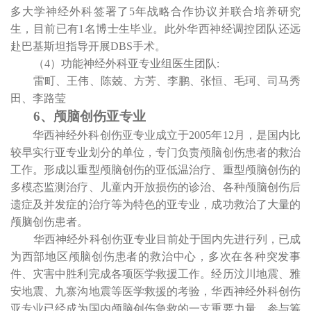
多大学神经外科签署了
5
年战略合作协议并联合培养研究
生，目前已有
1
名博士生毕业。此外华西神经调控团队还远
赴巴基斯坦指导开展
DBS
手术。
（
4
）功能神经外科亚专业组医生团队
:
雷町、王伟、陈兢、方芳、李鹏、张恒、毛珂、司马秀
田、李路莹
6
、颅脑创伤亚专业
华西神经外科创伤亚专业成立于
2005
年
12
月，是国内比
较早实行亚专业划分的单位，专门负责颅脑创伤患者的救治
工作。形成以重型颅脑创伤的亚低温治疗、重型颅脑创伤的
多模态监测治疗、儿童内开放损伤的诊治、各种颅脑创伤后
遗症及并发症的治疗等为特色的亚专业，成功救治了大量的
颅脑创伤患者。
华西神经外科创伤亚专业目前处于国内先进行列，已成
为西部地区颅脑创伤患者的救治中心，多次在各种突发事
件、灾害中胜利完成各项医学救援工作。经历汶川地震、雅
安地震、九寨沟地震等医学救援的考验，华西神经外科创伤
亚专业已经成为国内颅脑创伤急救的一支重要力量。参与筹