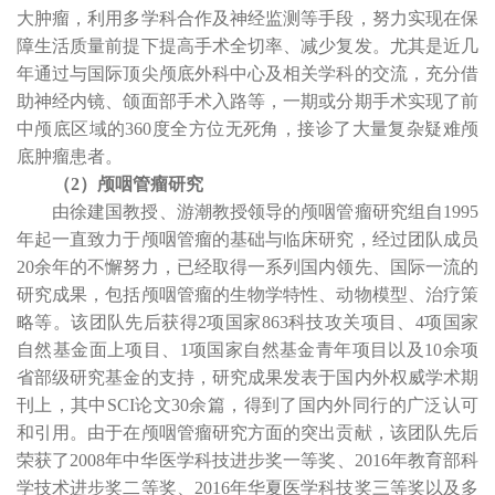
大肿瘤，利用多学科合作及神经监测等手段，努力实现在保
障生活质量前提下提高手术全切率、减少复发。尤其是近几
年通过与国际顶尖颅底外科中心及相关学科的交流，充分借
助神经内镜、颌面部手术入路等，一期或分期手术实现了前
中颅底区域的
360
度全方位无死角，接诊了大量复杂疑难颅
底肿瘤患者。
（
2
）颅咽管瘤研究
由徐建国教授、游潮教授领导的颅咽管瘤研究组自
1995
年起一直致力于颅咽管瘤的基础与临床研究，经过团队成员
20
余年的不懈努力，已经取得一系列国内领先、国际一流的
研究成果，包括颅咽管瘤的生物学特性、动物模型、治疗策
略等。该团队先后获得
2
项国家
863
科技攻关项目、
4
项国家
自然基金面上项目、
1
项国家自然基金青年项目以及
10
余项
省部级研究基金的支持，研究成果发表于国内外权威学术期
刊上，其中
SCI
论文
30
余篇，得到了国内外同行的广泛认可
和引用。由于在颅咽管瘤研究方面的突出贡献，该团队先后
荣获了
2008
年中华医学科技进步奖一等奖、
2016
年教育部科
学技术进步奖二等奖、
2016
年华夏医学科技奖三等奖以及多