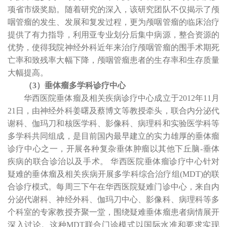
项省市级奖励。随着研究的深入，该研究团队不仅揭示了颅
咽管瘤的发生、发展和复发过程，更为颅咽管瘤的临床治疗
提供了有力指导，利用亚专业划分后集中病源，整合资源的
优势，使得我院神经外科近年来治疗颅咽管瘤的围手术期死
亡率和致残率大幅下降，颅咽管瘤患者的生存率和生存质量
大幅提高。
（
3
）垂体瘤多学科诊疗中心
华西医院垂体瘤及相关疾病诊疗中心成立于
2012
年
11
月
21
日，由神经外科姜曙及蔡博文等教授牵头，联合内分泌代
谢科、伽玛刀和核医学科、影像科、病理科和实验医学科等
多学科共同组成，是目前国内最早建立的实力雄厚的垂体瘤
诊疗中心之一，开展各种复杂垂体肿瘤以其他下丘脑
-
垂体
疾病的联合诊治以及手术。 华西医院垂体瘤诊疗中心针对
疑难的垂体瘤及相关疾病开展多学科综合治疗组
(MDT)
的联
合诊疗模式。每周三下午在华西医院疑难门诊中心，来自内
分泌代谢科、神经外科、伽玛刀中心、影像科、病理科等多
个科室的专家教授齐聚一堂，围绕疑难垂体瘤患者病情展开
深入讨论。这种
MDT
联合门诊模式以国际水准和要求实现