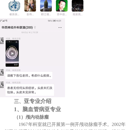
亚专业介绍
三、
1
、脑血管病亚专业
（
1
）颅内动脉瘤
1967
年科室就已开展第一例开颅动脉瘤手术。
2002
年