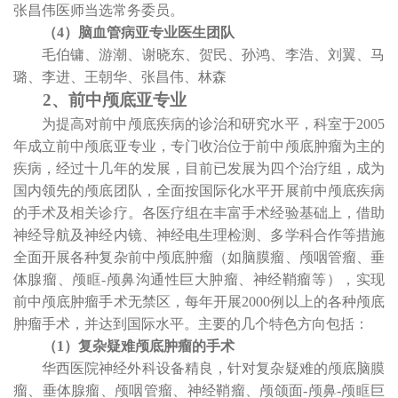
张昌伟医师当选常务委员。
（
4
）脑血管病亚专业医生团队
毛伯镛、游潮、谢晓东、贺民、孙鸿、李浩、刘翼、马
璐、李进、王朝华、张昌伟、林森
2
、前中颅底亚专业
为提高对前中颅底疾病的诊治和研究水平，科室于
2005
年成立前中颅底亚专业，专门收治位于前中颅底肿瘤为主的
疾病，经过十几年的发展，目前已发展为四个治疗组，成为
国内领先的颅底团队，全面按国际化水平开展前中颅底疾病
的手术及相关诊疗。各医疗组在丰富手术经验基础上，借助
神经导航及神经内镜、神经电生理检测、多学科合作等措施
全面开展各种复杂前中颅底肿瘤（如脑膜瘤、颅咽管瘤、垂
体腺瘤、颅眶
-
颅鼻沟通性巨大肿瘤、神经鞘瘤等），实现
前中颅底肿瘤手术无禁区，每年开展
2000
例以上的各种颅底
肿瘤手术，并达到国际水平。主要的几个特色方向包括：
（
1
）复杂疑难颅底肿瘤的手术
华西医院神经外科设备精良，针对复杂疑难的颅底脑膜
瘤、垂体腺瘤、颅咽管瘤、神经鞘瘤、颅颌面
-
颅鼻
-
颅眶巨