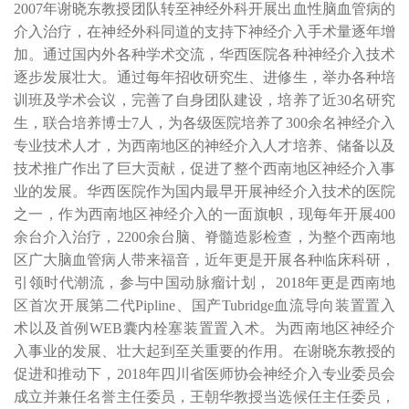
2007
年谢晓东教授团队转至神经外科开展出血性脑血管病的
介入治疗，在神经外科同道的支持下神经介入手术量逐年增
加。通过国内外各种学术交流，华西医院各种神经介入技术
逐步发展壮大。通过每年招收研究生、进修生，举办各种培
训班及学术会议，完善了自身团队建设，培养了近
30
名研究
生，联合培养博士
7
人，为各级医院培养了
300
余名神经介入
专业技术人才，为西南地区的神经介入人才培养、储备以及
技术推广作出了巨大贡献，促进了整个西南地区神经介入事
业的发展。华西医院作为国内最早开展神经介入技术的医院
之一，作为西南地区神经介入的一面旗帜，现每年开展
400
余台介入治疗，
2200
余台脑、脊髓造影检查，为整个西南地
区广大脑血管病人带来福音，近年更是开展各种临床科研，
引领时代潮流，参与中国动脉瘤计划，
2018
年更是西南地
区首次开展第二代
Pipline
、国产
Tubridge
血流导向装置置入
术以及首例
WEB
囊内栓塞装置置入术。为西南地区神经介
入事业的发展、壮大起到至关重要的作用。在谢晓东教授的
促进和推动下，
2018
年四川省医师协会神经介入专业委员会
成立并兼任名誉主任委员，王朝华教授当选候任主任委员，