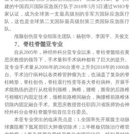
建的中国四川国际应急医疗队于
2018
年
5
月
5
日通过
WHO
专
家认证，成为全球第一支最高级别的非军方国际应急医疗
队，这也是全球第二支国际最高级别第三类国际应急医疗
队。
颅脑创伤亚专业组医生团队：杨朝华、李国平、关俊文
7
、脊柱脊髓亚专业
自从
2005
年，神经外科分亚专业以来，脊柱脊髓组在黄
思庆教授的领导下，手术量和手术病种都有了巨大的提升。
亚专业手术量从
2006
年的
296
台逐年上升到
2018
年的
1000
余
台。手术治疗病种以各类椎管肿瘤为主，也涵盖了复杂的脊
柱畸形，脊柱创伤，脊柱退行性变等各大脊柱病种。开展手
术能熟练的进行从枕骨到颈椎，胸椎，腰椎，髂骨的后路椎
弓根螺钉内固定技术，颈椎前路椎间融合，胸腰椎前路椎体
切除内固定融合手术。黄思庆教授曾任职四川省医师协会神
经外科分会脊柱脊髓学组首任主任委员。
本亚专业突出的临床亮点是：
1.
全国率先开展腹主动脉
球囊阻断下骶尾部巨大肿瘤切除术；
2.
半椎板切除治疗椎管