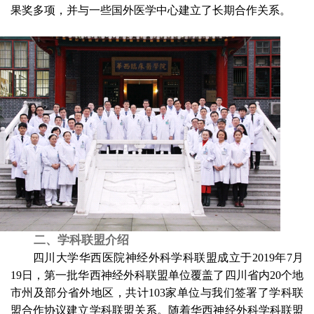
果奖多项，并与一些国外医学中心建立了长期合作关系。
二、学科联盟介绍
四川大学华西医院神经外科学科联盟成立于
2019
年
7
月
19
日，第一批华西神经外科联盟单位覆盖了四川省内
20
个地
市州及部分省外地区，共计
103
家单位与我们签署了学科联
盟合作协议建立学科联盟关系。随着华西神经外科学科联盟