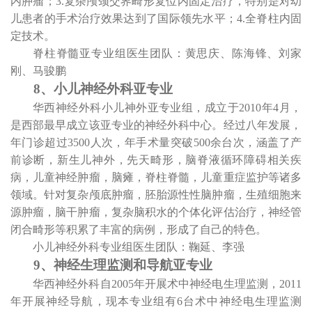
内肿瘤；
3.
复杂颅颈交界畸形复位内固定治疗，特别是对幼
儿患者的手术治疗效果达到了国际领先水平；
4.
全脊柱内固
定技术。
脊柱脊髓亚专业组医生团队：黄思庆、陈海锋、刘家
刚、马骏鹏
8
、小儿神经外科亚专业
华西神经外科小儿神外亚专业组，成立于
2010
年
4
月，
是西部最早成立该亚专业的神经外科中心。经过八年发展，
年门诊超过
3500
人次，年手术量突破
500
余台次，涵盖了产
前诊断，新生儿神外，先天畸形，脑脊液循环障碍相关疾
病，儿童神经肿瘤，脑瘫，脊柱脊髓，儿童重症监护等诸多
领域。针对复杂颅底肿瘤，胚胎源性性脑肿瘤，生殖细胞来
源肿瘤，脑干肿瘤，复杂脑积水的个体化评估治疗，神经管
闭合畸形等积累了丰富的病例，形成了自己的特色。
小儿神经外科专业组医生团队：鞠延、李强
9
、神经生理监测和导航亚专业
华西神经外科自
2005
年开展术中神经电生理监测，
2011
年开展神经导航，现本专业组有
6
台术中神经电生理监测