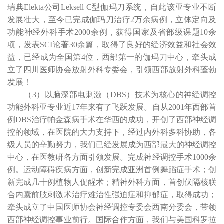
瑞典
Elekta
公司
Leksell C
型伽玛刀系统，自此该亚专业不断
发展壮大，至今已完成伽玛刀治疗
2
万余病例，立体定向及
功能神经外科手术
2000
余例，获得国家及省部级课题
10
余
项，发表
SCI
论著
30
余篇，取得了良好的经济效益和社会效
益，已经成为全国第
4
位，西部第一的伽玛刀中心，牵头成
立了四川医师协会放射外科专委会，引领西部放射外科蓬勃
发展！
（
3
）以脑深部电刺激（
DBS
）技术为核心的神经调控
功能外科亚专业近
17
年来有了飞跃发展。自从
2001
年西部首
例
DBS
治疗帕金森病手术在华西的成功，开创了西部神经调
控的领域，在医院的大力支持下，经过内外科多科协助，各
级人员的辛勤努力，我们已经发展成为西部最大的神经调控
中心，在医教研各方面引领发展。完成神经调控手术
1000
余
例。运动障碍疾病方面，创新完成亚洲首例舞蹈症手术；创
新完成几十例植物人促醒术；精神外科方面，首创伏隔核联
合内囊前肢刺激术治疗难治性强迫症和抑郁症，取得成功；
牵头成立了中国医师协会神经调控专委会西南分委会，带领
西部神经调控事业前行。国际合作方面，我们与美国科罗拉