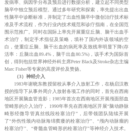
发病率、病因学分布及预后进行数据分析，建立起不同类型
脑卒中独立预后模型。通过多年研究和探索，率先提出出血
性脑卒中诊断标准，并制定了出血性脑卒中微创治疗技术标
准及手术流程，作为行业内技术规范和诊疗指南，在全国范
围示范推广。同时在国际上率先开展重症丘脑、脑干出血手
术治疗，制定手术指征及策略，填补了国内外该领域的空
白，使重症丘脑、脑干出血的病死率及致残率明显下降
(
存
活率：丘脑出血
89.4%
，脑干出血
80.5%)
，该手术为国际首
创，得到包括世界神经外科主席
Peter Black
及
Stroke
杂志主编
Marc Fisher
等专家的高度评价及赞扬。
（
3
）神经介入
1983
年谢晓东教授留校从事介入放射工作，在杨启汉教
授的指导下从事外周介入放射各项工作的同时，首先在西南
地区开展脑血管造影；
1985
年首次在西南地区开展颅面部血
管畸形的介入治疗，
1990
年率先在西南地区开展
“
脑动静脉
畸形经微导管真丝线段栓塞治疗
”
，后带领团队陆续开展
了
“
外伤性颈内动脉海绵窦瘘的栓塞治疗
”
、
“
颅内动脉瘤的
栓塞治疗
”
、
“
脊髓血管畸形的栓塞治疗
”
等神经介入技术。