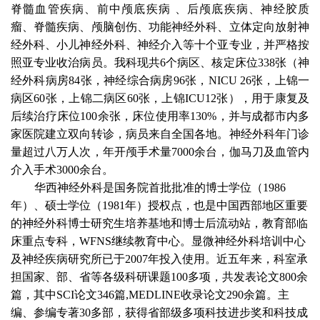
脊髓血管疾病、前中颅底疾病 、后颅底疾病、神经胶质
瘤、脊髓疾病、颅脑创伤、功能神经外科、立体定向放射神
经外科、小儿神经外科、神经介入等十个亚专业，并严格按
照亚专业收治病员。我科现共
6
个病区、核定床位
338
张（神
经外科病房
84
张，神经综合病房
96
张，
NICU 26
张，上锦一
病区
60
张，上锦二病区
60
张，上锦
ICU12
张），用于康复及
后续治疗床位
100
余张，床位使用率
130%
，并与成都市内多
家医院建立双向转诊，病员来自全国各地。神经外科年门诊
量超过八万人次，年开颅手术量
7000
余台，伽马刀及血管内
介入手术
3000
余台。
华西神经外科是国务院首批批准的博士学位（
1986
年）、硕士学位（
1981
年）授权点，也是中国西部地区重要
的神经外科博士研究生培养基地和博士后流动站，教育部临
床重点专科，
WFNS
继续教育中心。显微神经外科培训中心
及神经疾病研究所已于
2007
年投入使用。近五年来，科室承
担国家、部、省等各级科研课题
100
多项，共发表论文
800
余
篇，其中
SCI
论文
346
篇
,MEDLINE
收录论文
290
余篇。主
编、参编专著
30
多部，获得省部级多项科技进步奖和科技成