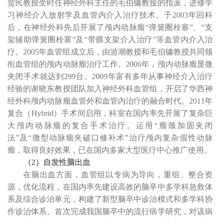
贺民教授受时任神经外科主任的毛伯镛教授的指派，进修学
习神经介入放射学及血管内介入治疗技术。于
2003
年回科
后，在神经外科先后开展了颅内动脉瘤
“
弹簧圈栓塞
”
、
“
支
架辅助弹簧圈栓塞
”
及
“
带膜支架介入治疗
”
等血管内介入治
疗。
2005
年血管组成立后，由游潮教授和毛伯镛教授共同领
衔血管组的颅内动脉瘤治疗工作。
2006
年，颅内动脉瘤显微
夹闭手术就达到
299
台。
2009
年富有多年从事神经介入治疗
经验的谢晓东教授团队加入神经外科血管组，开启了华西神
经外科颅内动脉瘤血管外和血管内治疗的融合时代。
2011
年
复合（
Hybrid
）手术间启用，科室在国内率先开展了复杂巨
大颅内动脉瘤的复合手术治疗。运用
“
瘤颈加固夹闭
法
”
及
“
微型动脉瘤夹破口修补术
”
治疗颅内复杂假性动脉
瘤，取得良好效果，已在国内多家大型医疗中心推广使用。
（
2
）自发性脑出血
在脑出血方面，血管组以专病为导向，重组、整合资
源，优化流程，在国内率先建设高效的脑卒中多学科急救体
系及综合诊治单元，构建了新型脑卒中诊治模式和多学科协
作诊治体系。首次完成我国脑卒中的流行病学研究，对该病