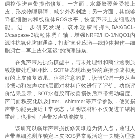
调控促进声带损伤修复。一方面，水凝胶覆盖受损上
皮，形成物理屏障，减少外界刺激；另一方面，其能够
降低细胞内和线粒体ROS水平，恢复声带上皮细胞功
能。进一步研究发现，该水凝胶可抑制BAX/BCL-
2/caspase-3线粒体凋亡轴，增强NRF2/HO-1/NQO1内
源性抗氧化防御通路，打断“氧化应激—线粒体损伤—细
胞凋亡—再上皮化延迟”的病理链条。
在兔声带热损伤模型中，与未处理组和商业透明质
酸凝胶处理组相比，SOT组表现出更轻的瘢痕形成和更
好的上皮修复效果。值得注意的是，该研究进一步从声
带振动和发声功能层面对材料疗效进行了评价。功能评
价结果显示，SOT水凝胶可改善损伤后声带振动幅度、
声门面积变化以及jitter、shimmer等声学参数，使受损
声带功能更接近正常状态，证明该材料不仅促进了结构
重建，也推动了声带发声功能恢复。
该研究以临床声带损伤修复难题为切入点，通过人
声带单细胞测序锁定上皮ROS异常激活这一关键病理微