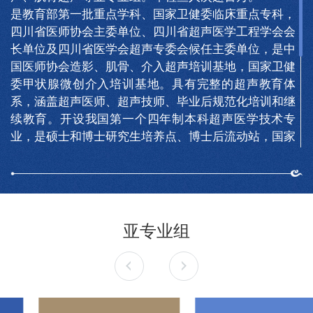
是教育部第一批重点学科、国家卫健委临床重点专科，
四川省医师协会主委单位、四川省超声医学工程学会会
长单位及四川省医学会超声专委会候任主委单位，是中
国医师协会造影、肌骨、介入超声培训基地，国家卫健
委甲状腺微创介入培训基地。具有完整的超声教育体
系，涵盖超声医师、超声技师、毕业后规范化培训和继
续教育。开设我国第一个四年制本科超声医学技术专
业，是硕士和博士研究生培养点、博士后流动站，国家
超声医学专业住院医师规范化培训和四川省专科医师规
范化培训基地，超声技师规范化培训基地。近年来在超
声医学领域SCI论文总影响力排名第一。
“长风破浪会有时，直挂云帆济沧海”，华西超声人勇攀
超声医学高峰，追求技术的卓越和精湛；同时秉承“医
亚专业组
学为本，技术为先，患者至上”的核心价值观，为患者
提供高质量、安全、舒适的超声医学检查和诊疗服务，
助力患者早日康复、重返健康生活！