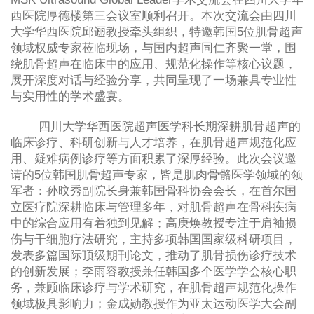
西医院厚德楼第三会议室顺利召开。本次交流会由四川
大学华西医院邱逦教授牵头组织，特邀韩国
5
位肌骨超声
领域权威专家莅临现场，与国内超声同仁齐聚一堂，围
绕肌骨超声在临床中的应用、规范化操作等核心议题，
展开深度对话与经验分享，共同呈现了一场兼具专业性
与实用性的学术盛宴。
四川大学华西医院超声医学科长期深耕肌骨超声的
临床诊疗、科研创新与人才培养，在肌骨超声规范化应
用、疑难病例诊疗等方面积累了深厚经验。此次会议邀
请的
5
位韩国肌骨超声专家，皆是肌肉骨骼医学领域的领
军者：孙旼秀副院长身兼韩国骨科协会会长，在首尔国
立医疗院深耕临床与管理多年，对肌骨超声在骨科疾病
中的综合应用有着独到见解；高庚焕教授专注于肩袖损
伤与干细胞疗法研究，主持多项韩国国家级科研项目，
发表多篇国际顶级期刊论文，推动了肌骨损伤诊疗技术
的创新发展；李雨容教授兼任韩国多个医学学会核心职
务，兼顾临床诊疗与学术研究，在肌骨超声规范化操作
领域极具影响力；金成勋教授作为亚太运动医学大会副