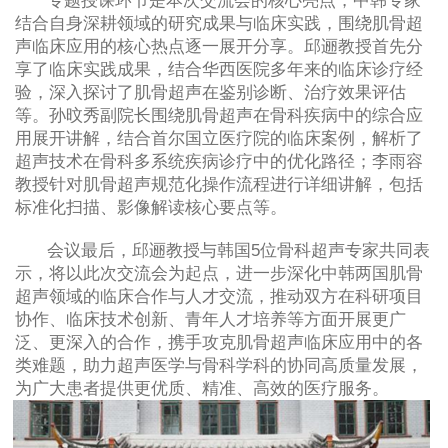
专题授课环节是本次交流会的核心亮点，中韩专家
结合自身深耕领域的研究成果与临床实践，围绕肌骨超
声临床应用的核心热点逐一展开分享。邱逦教授首先分
享了临床实践成果，结合华西医院多年来的临床诊疗经
验，深入探讨了肌骨超声在鉴别诊断、治疗效果评估
等。孙旼秀副院长围绕肌骨超声在骨科疾病中的综合应
用展开讲解，结合首尔国立医疗院的临床案例，解析了
超声技术在骨科多系统疾病诊疗中的优化路径；李雨容
教授针对肌骨超声规范化操作流程进行详细讲解，包括
标准化扫描、影像解读核心要点等。
会议最后，邱逦教授与韩国
5
位骨科超声专家共同表
示，将以此次交流会为起点，进一步深化中韩两国肌骨
超声领域的临床合作与人才交流，推动双方在科研项目
协作、临床技术创新、青年人才培养等方面开展更广
泛、更深入的合作，携手攻克肌骨超声临床应用中的各
类难题，助力超声医学与骨科学科的协同高质量发展，
为广大患者提供更优质、精准、高效的医疗服务。