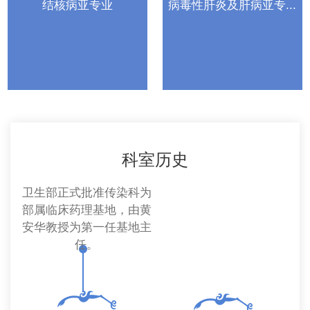
病亚专业
病毒性肝炎及肝病亚专...
人工
科室历史
部正式批准传染科为
成立传染科
临床药理基地，由黄
由雷秉钧教
教授为第一任基地主
任。