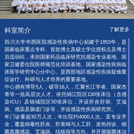
了解更多
科室简介
四川大学华西医院感染性疾病中心始建于1953年，是
国家临床重点专科、首批博士及硕士学位授权点及博士
后流动站，承担国家药品临床研究抗感染专业基地、国
家卫健委住院医师规范化培训基地、国家感染性疾病临
床医学研究中心分中心。是西部地区感染性疾病疑难重
症诊疗、科研与人才培养的重要基地。
中心拥有博导5人，硕导16人，汇聚长江学者、国家杰
青等一批高层次人才。依托锦江院区130张床位（含感
染ICU）及锦城院区50张床位，开设肝炎肝病、艾滋
病、感染及肠道门诊等，并设感染性疾病研究所。
年门诊量超30万人次，年出院约4000人次。亚专业齐
全，覆盖病毒性肝炎、肝衰竭与人工肝、发热待诊、细
菌真菌感染、艾滋病、结核病等方向。并开展噬菌体治