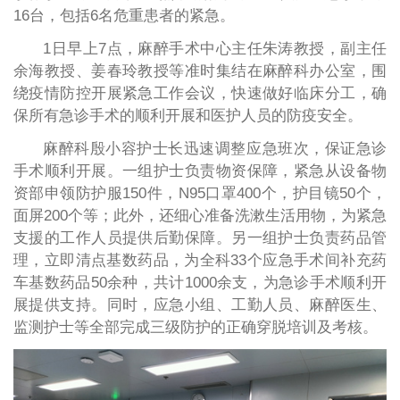
16台，包括6名危重患者的紧急。
1日早上7点，麻醉手术中心主任朱涛教授，副主任
余海教授、姜春玲教授等准时集结在麻醉科办公室，围
绕疫情防控开展紧急工作会议，快速做好临床分工，确
保所有急诊手术的顺利开展和医护人员的防疫安全。
麻醉科殷小容护士长迅速调整应急班次，保证急诊
手术顺利开展。一组护士负责物资保障，紧急从设备物
资部申领防护服150件，N95口罩400个，护目镜50个，
面屏200个等；此外，还细心准备洗漱生活用物，为紧急
支援的工作人员提供后勤保障。另一组护士负责药品管
理，立即清点基数药品，为全科33个应急手术间补充药
车基数药品50余种，共计1000余支，为急诊手术顺利开
展提供支持。同时，应急小组、工勤人员、麻醉医生、
监测护士等全部完成三级防护的正确穿脱培训及考核。