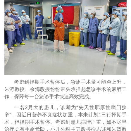
考虑到择期手术暂停后，急诊手术量可能会上升，
朱涛教授、余海教授纷纷带头承担起急诊手术的麻醉工
作，保障每一台急诊手术快速高效完成。
一名2月大的患儿，诊断为“先天性肥厚性幽门狭
窄”，因近日营养不良症状加重，本来计划1日行择期手
术，但择期手术暂停。考虑到患儿病情严重，如不尽早
治疗会有生命危险，小儿外科主刀教授徐志诚和朱涛教