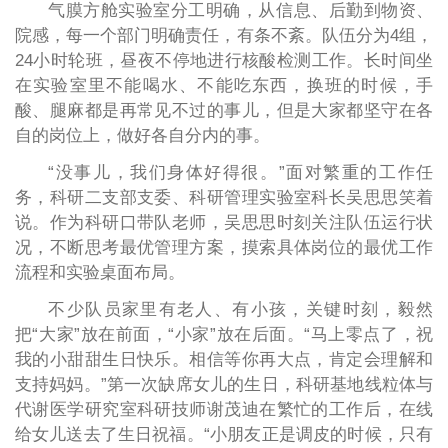
气膜方舱实验室分工明确，从信息、后勤到物资、
院感，每一个部门明确责任，有条不紊。队伍分为4组，
24小时轮班，昼夜不停地进行核酸检测工作。长时间坐
在实验室里不能喝水、不能吃东西，换班的时候，手
酸、腿麻都是再常见不过的事儿，但是大家都坚守在各
自的岗位上，做好各自分内的事。
“没事儿，我们身体好得很。”面对繁重的工作任
务，科研二支部支委、科研管理实验室科长吴思思笑着
说。作为科研口带队老师，吴思思时刻关注队伍运行状
况，不断思考最优管理方案，摸索具体岗位的最优工作
流程和实验桌面布局。
不少队员家里有老人、有小孩，关键时刻，毅然
把“大家”放在前面，“小家”放在后面。“马上零点了，祝
我的小甜甜生日快乐。相信等你再大点，肯定会理解和
支持妈妈。”第一次缺席女儿的生日，科研基地线粒体与
代谢医学研究室科研技师谢茂迪在繁忙的工作后，在线
给女儿送去了生日祝福。“小朋友正是调皮的时候，只有