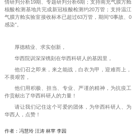
情研判分析19期、专题研判分析6期；支持南充气膜方舱
核酸检测基地共完成新冠核酸检测约20万管；支持温江
气膜方舱实验室接收标本已超过63万管，期间“0事故、0
感染”。
厚德精业、求实创新，
华西院训深深镌刻在华西科研人的基因里，
他们召之即来，来之能战，白衣为甲，迎难而上，
不畏艰苦，
他们用积极、担当、专业、严谨的精神，为抗疫工
作贡献出了华西科研人的力量！
请让我们记住这个可爱的团体，为华西科研人、为
华西人，点赞！
作者：冯慧玲 汪涛 林苹 李园