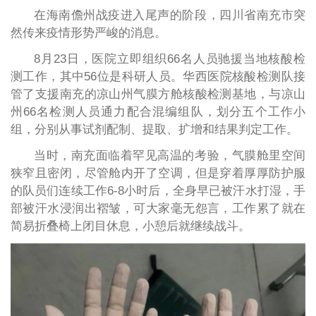
在海南儋州战疫进入尾声的阶段，四川省南充市突
然传来疫情形势严峻的消息。
8月23日，医院立即组织66名人员驰援当地核酸检
测工作，其中56位是科研人员。华西医院核酸检测队接
管了支援南充的凉山州气膜方舱核酸检测基地，与凉山
州66名检测人员通力配合混编组队，划分五个工作小
组，分别从事试剂配制、提取、扩增和结果判定工作。
当时，南充面临着罕见高温的考验，气膜舱里空间
狭窄且密闭，尽管舱内开了空调，但是穿着厚厚防护服
的队员们连续工作6-8小时后，全身早已被汗水打湿，手
部被汗水浸润出褶皱，可大家毫无怨言，工作累了就在
简易折叠椅上闭目休息，小憩后就继续战斗。