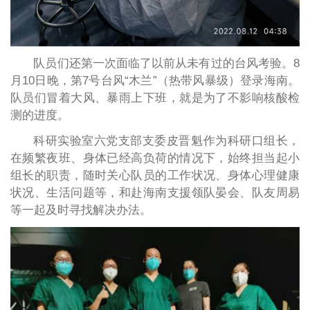
队员们还第一次面临了以前从未有过的台风考验。8
月10日晚，第7号台风“木兰”（热带风暴级）登录海南。
队员们冒着大风、暴雨上下班，就是为了不影响核酸检
测的进度。
科研实验室六党支部支委皮晋魁作为科研口组长，
在频繁夜班、身体已经高负荷的情况下，始终担当起小
组长的职责，随时关心队员的工作状况、身体心理健康
状况、生活问题等，和赴海南支援领队晏会、队友周易
等一起及时寻找解决办法。