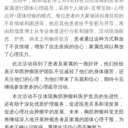
活动中，由郑儒君博士对8名存在负性情绪的患者和
家属进行团体心理疏导，采用个人倾诉+互帮互助+心理
点评+团体经验的模式。每位患者向大家倾诉自身目前的
不良情绪和困惑等，然后其他患者给予安慰与开导，再
由郑儒君博士从专业角度进行分析和辅导。活动现场医
患、护患、病友之间畅所欲言，
患者通过这种方式释放
了不良情绪，增加了抗击疾病的信心；家属也得以释放
了心理压力。
此次活动得到了患者及家属的一致好评，他们纷纷
表示华西肿瘤医护团队不仅减轻了他们的身体痛苦，还
关注他们的心理，为他们带来了乐观和信心，期待今后
继续参加更多的心理疏导活动。
本次活动不仅体现胸部肿瘤科医护党员的先进性
，
还有助于深化优质护理服务，促进医患关系和谐发展，
促进心理社会肿瘤学的发展。未来，胸部肿瘤科党支部
将继续深入地开展肿瘤患者及家属的团体心理干预，为
患者正确认识疾病，重建生活信心而不懈努力。