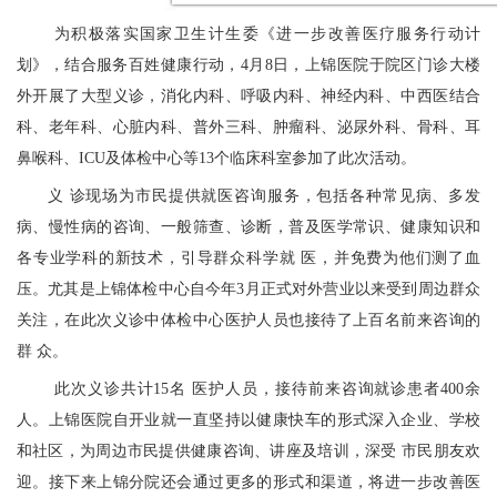
为积极落实国家卫生计生委《进一步改善医疗服务行动计
划》，结合服务百姓健康行动，
4
月
8
日，上锦医院于院区门诊大楼
外开展了大型义诊，消化内科、呼吸内科、神经内科、中西医结合
科、老年科、心脏内科、普外三科、肿瘤科、泌尿外科、骨科、耳
鼻喉科、ICU及体检中心等
13
个临床科室参加了此次活动。
义 诊现场为市民提供就医咨询服务，包括各种常见病、多发
病、慢性病的咨询、一般筛查、诊断，普及医学常识、健康知识和
各专业学科的新技术，引导群众科学就 医，并免费为他们测了血
压。尤其是上锦体检中心自今年3月正式对外营业以来受到周边群众
关注，在此次义诊中体检中心医护人员也接待了上百名前来咨询的
群 众。
此次义诊共计
15
名 医护人员，接待前来咨询就诊患者400余
人。上锦医院自开业就一直坚持以健康快车的形式深入企业、学校
和社区，为周边市民提供健康咨询、讲座及培训，深受 市民朋友欢
迎。接下来上锦分院还会通过更多的形式和渠道，将进一步改善医