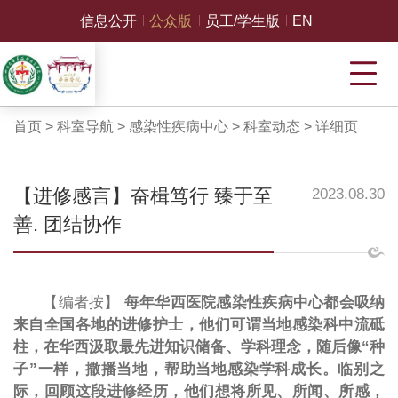
信息公开
公众版
员工/学生版
EN
首页
>
科室导航
>
感染性疾病中心
>
科室动态
>
详细页
【进修感言】奋楫笃行 臻于至
2023.08.30
善. 团结协作
【编者按】
每年华西医院感染性疾病中心都会吸纳
来自全国各地的进修护士，他们可谓当地感染科中流砥
柱，在华西汲取最先进知识储备、学科理念，随后像“种
子”一样，撒播当地，帮助当地感染学科成长。临别之
际，回顾这段进修经历，他们想将所见、所闻、所感，