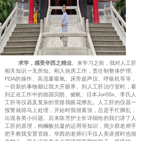
求学，感受华西之精业
。来学习之前，我对人工肝
相关知识一无所知。刚入病房工作，责任制整体护理、
PDA的操作、高流量吸氧、床旁超声仪、呼吸机等等，
一切新的事物都让我大开眼界。到人工肝治疗室时，看
到正在工作中的德国贝朗、健帆、日本Jun55x、李氏人
工肝等仪器及复杂的管路我眼花缭乱。人工肝的仪器一
报警就得马上处理，开始时我很紧张，总是手忙脚乱，
出现各类小问题。后来陈芳护士长详细给的我们讲了人
工肝的原理，枸橼酸抗凝的运用等知识，周少群老师手
把手教我安置管路。华西的老师们不仅人美讲授时也很