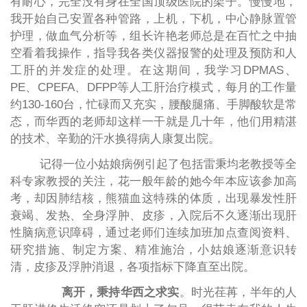
有耐心，完全没有身在全国顶级医院的架子。慢慢地，
我开始自己安置各种管路，上机，下机，中心静脉置管
护理，做血气分析等，组长许艳老师总是在百忙之中抽
空看着我操作，指导我各类仪器报警的处理及预防和人
工肝的并发症的处理。在这期间，我学习DPMAS、
PE、CPEFA、DFPP等人工肝治疗模式，每月的工作量
约130-160台，忙碌而又充实，腰酸腿痛、手脚酸软是常
态，而华西的老师却这样一干就是几十年，他们用精湛
的技术、辛勤的汗水换得病人康复出院。
记得一位小姑娘病例引起了包括雷秉均老教授等全
科专家教授的关注，花一般年龄的她今年本应该参加高
考，却因肺结核，熊猫血这特殊的体质，出现暴发性肝
衰竭、发热、全身浮肿、皮疹，入院后不久逐渐出现肝
性脑病意识障碍，通过老师们连续加班加点查阅资料、
研究措施、制定方案、精准施治，小姑娘逐渐意识转
清，皮疹及浮肿消退，各项指标下降直至出院。
离开，秉持华西之求实
。时光荏苒，半年的人