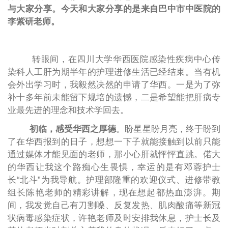
与大家分享。今天和大家分享的是来自巴中市中医院的
李紫研老师。
转眼间，在四川大学华西医院感染性疾病中心传
染科人工肝为期半年的护理进修生活已经结束。当有机
会外出学习时，我毅然决然的申请了华西。一是为了弥
补十多年前未能留下规培的遗憾，二是希望能把肝病专
业最先进的理念和技术学回去。
初临，感受华西之厚德
。盼星星盼月亮，终于盼到
了在华西报到的日子，想想一下子就能接触到以前只能
通过媒体才能见面的老师，那小心肝就怦怦直跳。偌大
的华西让我这个路痴心生畏惧，幸运的是有邓蓉护士
长
“北斗”为我导航。护理部隆重的欢迎仪式、进修带教
组长陈艳老师的精彩讲解，现在想起都热血澎湃。期
间，我发觉自己有刀割嗓、反复发热、肌肉酸痛等新冠
状病毒感染症状，许艳老师及时安排我休息，护士长及