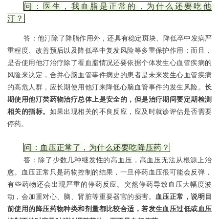
问：医生，我血脂是正常的，为什么还要吃他
汀？
答：他汀除了降脂作用外，还具有稳定斑块、降低卒中发病严
重程度、改善预后以及降低卒中复发风险等多重保护作用；而且，
是否使用他汀治疗除了看血脂情况还要依据个体发生心血管疾病的
风险来决定，合并心脑血管事件病史的患者是未来发生心血管疾病
的高危人群，应长期使用他汀来降低心脑血管事件的发生风险。
长
期使用他汀类药物治疗总体上是安全的，但是治疗期间要定期检测
相关的指标。
如果出现相关的不良反应，应及时就诊评估是否需要
停药。
问：血压正常了，为什么还要吃降压药？
答：除了少数几种继发性的高血压，高血压无法从根源上治
愈。血压正常只是药物控制的结果，一旦停药血压很可能会反弹，
有些药物还会出现严重的停药反应。突然停药导致血压大幅度波
动，会加重对心、脑、肾脏等重要器官的损害。
血压正常，说明目
前使用的降压药物种类和剂量都比较合适，若发生血压过低或血压