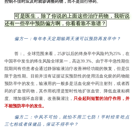
控制不佳时应及时就诊调整药物，而不是自行停药
。
可是医生，除了你说的上面这些治疗药物，我听说
还有一些卒中预防偏方啊，你看看靠不靠谱？
偏方一：每年冬天定期输两天液可以预防再发卒中？
答：。全球范围来看，25岁以后的终身卒中风险约为25%，在
中国卒中发生的终生风险全球第一，高达39.3%。由于卒中急性期住
院期间有些患者会通过静脉输液治疗改善神经功能的恢复，但是仅
限于急性期。目前并没有证据证实预防性的使用活血化瘀的药物能
预防卒中的发生，输液用的一般多是活血化瘀中药注射剂，或者西
药的扩血管药物，其作用机理是暂时性地扩张血管、降低血液粘稠
度、增加循环血容量、改善脑灌注，
只会起到短暂的治疗作用，并
不能预防卒中的发生。
偏方二：中风不可怕，就怕不用三七防！平时经常吃点
三七粉或者保健品，保证不得卒中？