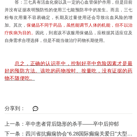
答：三七具有活血化瘀以及一定的心血管保护作用，但是目前
并没有证据表明预防性的使用三七能预防卒中的发生。而且，三七
粉每次用量不容易确定，长期及过量使用还会导致出血风险的增
加。其次，
保健品不同于药品，虽然能调节人体的机能，但不以治
疗疾病为目的。
因此，到底该不该服用保健品，应根据其适应症及
自身需求合理选择，但是不能当做治疗药物长期使用。
总之，正确的认识卒中，控制好卒中危险因素才是最
好的预防方法。该吃的药物按时、按量吃，没有证据的药
物不随便吃。
分享到：
上一条：卒中患者背后隐形的杀手——卒中后抑郁
下一条：四川省抗癫痫协会“6.28国际癫痫关爱日”大型患教活动