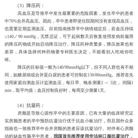
（3）降压药：
高血压是导致卒中发生最重要的危险因素，发生卒中的患者
中70%合并高血压。因此，卒中患者即使住院期间没有发现高血压，
也需要定期监测血压。目前指南推荐卒中病情稳定后，若血压持续
≥140／90 mmHg，无禁忌证，可于起病数天后恢复使用发病前服用
的降压药物或开始启动降压治疗。降压药种类繁多，降压效果也有
差异，具体选择何种药物要专科医生决定，不能看别人吃啥你吃
啥。
降压的目标值一般为140/90mmHg以下，但不同人群也有不相
同，如糖尿病或合并蛋白尿的患者可控制在130/80mmHg。推荐首先
使用家庭自测血压计监测血压，每日早、晚各测量2 ～ 3次， 间隔1
min，取平均值；血压控制良好时，每周至少测量1天。
（4）抗凝药：
房颤是导致心源性卒中的主要原因，已有大量的临床研究证
实房颤患者的卒中预防抗凝治疗优于抗血小板治疗，而且国外众多
指南也一致推荐卒中合并房颤的患者应该抗凝治疗。对伴有心房颤
动的缺血性脑卒中患者，
我国首先推荐使用华法林口服抗凝治疗，