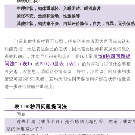
非核心症状：
生理症状，如体重减轻、入睡困难、眠浅多梦
紧张不安、焦虑和运动、性激越等
其他症状，如犹豫不决、自我评价降低，自责，自罪，无价值感
但是其症状多样且不典型，很多卒中患者因为言语或者认知
功能受损，无法表达自己的症状，因此需要医师和家属更细致的
“90秒四问题提
观察和询问，才能早期识别和诊断。临床上常用
问法”（表1）
PHQ-9量表（表2）
或
的前两项（①做什么事都
没兴趣，没意思；②感到心情低落，抑郁，没希望）回答来初步
筛查可疑的PSD患者，若均为阳性则需要使用抑郁症状评估量表
进一步评估抑郁严重程度。
表1 90秒四问
题提问
法
问题
过去几周（或几个月）是否感到无精打采、伤感，或对
活的乐趣减少了？