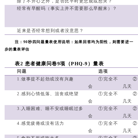
除了不开心之外，是否比平时更悲观或想哭？
经常有早醒吗（事实上并不需要那么早醒来）？
近来是否经常想到或者没意思？
注：90秒四问题量表使用说明：如果回答均为阳性，则需要进一
步的量表评估
表2 患者健
康问卷9
项（PHQ-
9）量表
问题
选项
1.做事提不起劲或没有兴趣
①完全不
会
几天
2.感到心情低落、沮丧或绝望
①完全不
会
几天
3.入睡困难、睡不安或睡眠过多
①完全不
会
几天
4.感觉疲倦或没有活力
①完全不
会
几天