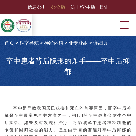
信息公开
公众版
员工/学生版
EN
首页
>
科室导航
>
神经内科
>
亚专业组
>
详细页
卒中患者背后隐形的杀手——卒中后抑
郁
卒中是导致我国居民残疾和死亡的首要原因，而卒中后抑
郁是卒中最常见的并发症之一，约1/3的卒中患者会发生卒中
后抑郁。如未及时发现和治疗，将影响卒中患者神经功能的
恢复和回归社会的能力。但是由于目前普遍对卒中后抑郁的