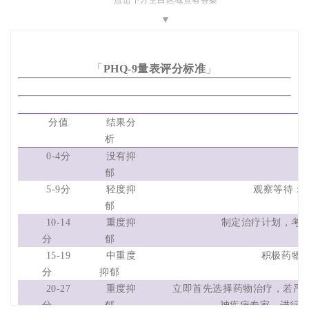
▼
「
PHQ-9量表评分标准
」
分值
结果分
治
析
0-4分
没有抑
郁
5-9分
轻度抑
观察等待：随
郁
10-14
重度抑
制定治疗计划，考虑
分
郁
15-19
中重度
积极药物治
分
抑郁
20-27
重度抑
立即首先选择药物治疗，若严
分
郁
神疾病专家，进行心