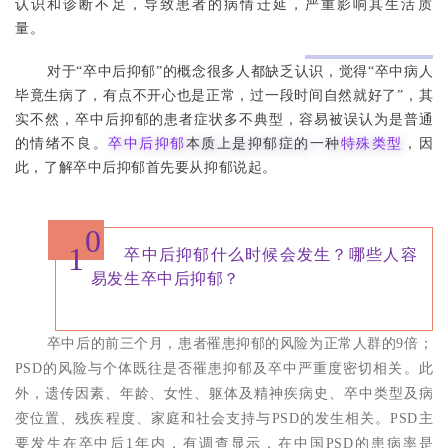
认识和诊断不足，导致患者的病情迁延，严重影响其生活质
量。
对于“卒中后抑郁”的概念很多人都缺乏认识，觉得“卒中病人
毕竟生病了，有点不开心也是正常，过一段时间自然就好了”，其
实不然，卒中后抑郁的患者症状多不典型，容易被误认为是普通
的情绪不良。
卒中后抑郁
本质上是抑郁症的一种
特殊类型
，因
此，了解卒中后抑郁首先要从抑郁说起。
0
1
卒中后抑郁什么时候会发生？哪些人容
易发生卒中后抑郁？
卒中后的前三个月，患者罹患抑郁的风险为正常人群的9倍；
PSD的风险与个体既往是否罹患抑郁及卒中严重度密切相关。此
外，遗传因素、年龄、女性、躯体及精神疾病史、卒中类型及病
变位置、残疾程度、家庭和社会支持与PSD的发生相关。PSD主
要发生在卒中后1年内，有调查显示，在中国PSD的患病率是