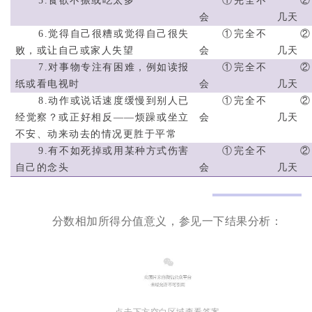
5.食欲不振或吃太多
①完全不
会
几天
6.觉得自己很糟或觉得自己很失
①完全不
败，或让自己或家人失望
会
几天
7.对事物专注有困难，例如读报
①完全不
纸或看电视时
会
几天
8.动作或说话速度缓慢到别人已
①完全不
经觉察？或正好相反——烦躁或坐立
会
几天
不安、动来动去的情况更胜于平常
9.有不如死掉或用某种方式伤害
①完全不
自己的念头
会
几天
分数相加所得分值意义，参见一下结果分析：
点击下方空白区域查看答案