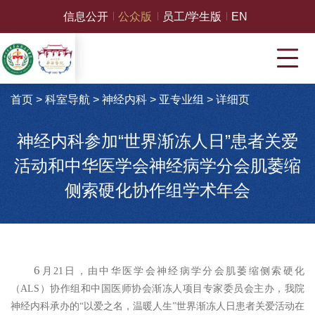
信息公开
公众版
员工/学生版
EN
首页
>
科室导航
>
神经内科
>
亚专业组
>
详细页
神经内科参加“世界渐冻人日”患者关爱
活动和中华医学会神经病学分会肌萎缩
侧索硬化协作组学术年会
6
月
21
日，由中华医学会神经病学分会肌萎缩侧索硬化
（
ALS
）协作组和中国医师协会渐冻人项目专家委员会主办，我院
神经内科承办的“以爱之名，温暖人生”世界渐冻人日患者关爱活动在