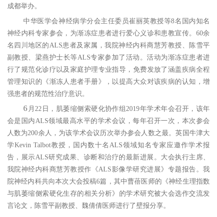
成都举办。
中华医学会神经病学分会主任委员崔丽英教授等
8
名国内知名
神经内科专家参会，为渐冻症患者进行爱心义诊和患教宣传。
60
余
名四川地区的
ALS
患者及家属，我院神经内科商慧芳教授、陈雪平
副教授、梁燕护士长等
ALS
专家参加了活动。活动为渐冻症患者进
行了规范化诊疗以及家庭护理专业指导，免费发放了涵盖疾病全程
管理知识的《渐冻人患者手册》，以提高大众对该疾病的认知，增
强患者的规范性治疗意识。
6
月
22
日，肌萎缩侧索硬化协作组
2019
年学术年会召开，该年
会是国内
ALS
领域最高水平的学术会议，每年召开一次，本次参会
人数为
200
余人，为该学术会议历次举办参会人数之最。英国牛津大
学
Kevin Talbot
教授，国内数十名
ALS
领域知名专家应邀作学术报
告，展示
ALS
研究成果、诊断和治疗的最新进展。大会执行主席、
我院神经内科商慧芳教授作《
ALS
影像学研究进展》专题报告。我
院神经内科共向本次大会投稿
6
篇，其中曹蓓医师的《神经生理指数
与肌萎缩侧索硬化生存的相关分析》的学术研究被大会选作交流发
言论文，陈雪平副教授、魏倩倩医师进行了壁报分享。