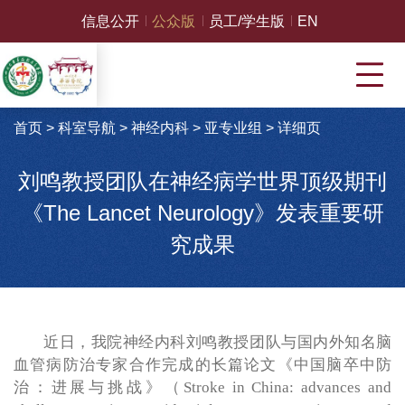
信息公开
公众版
员工/学生版
EN
首页
>
科室导航
>
神经内科
>
亚专业组
>
详细页
刘鸣教授团队在神经病学世界顶级期刊
《The Lancet Neurology》发表重要研
究成果
近日，我院神经内科刘鸣教授团队与国内外知名脑
血管病防治专家合作完成的长篇论文《中国脑卒中防
治：进展与挑战》（Stroke in China: advances and