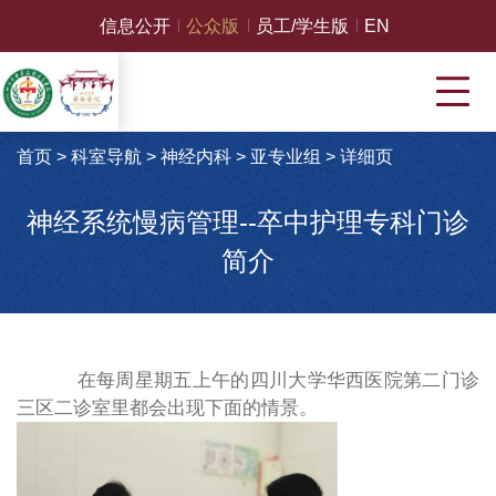
信息公开
公众版
员工/学生版
EN
首页
>
科室导航
>
神经内科
>
亚专业组
>
详细页
神经系统慢病管理--卒中护理专科门诊
简介
在每周星期五上午的四川大学华西医院第二门诊
三区二诊室里都会出现下面的情景。