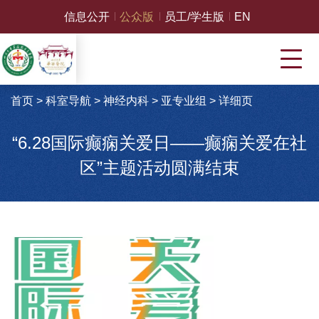
信息公开
公众版
员工/学生版
EN
首页
>
科室导航
>
神经内科
>
亚专业组
>
详细页
“6.28国际癫痫关爱日——癫痫关爱在社
区”主题活动圆满结束