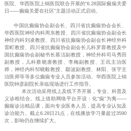
医院、华西医院上锦医院联合开展的“6.28国际癫痫关爱
日——癫痫关爱在社区”主题活动正式启动。
中国抗癫痫协会副会长、四川省抗癫痫协会会长、
华西医院神经内科周东教授、四川省抗癫痫协会副会长
神经内科刘凌教授、四川省抗癫痫协会副会长神经外科
雷町教授、四川省抗癫痫协会副会长儿科罗蓉教授及中
国抗癫痫协会副秘书长慕洁副教授，神经外科司马秀田
副教授，儿科蔡晓唐教授、李梅副教授、王讯主治医
师，神经内科邹晓毅教授、鄢波副教授、林阳、张宇主
治医师等等多位癫痫专业人员参加活动。华西医院上锦
医院钟彦副院长亲临现场进行工作指导。
本次活动采用线上及线下齐开展，专业、科普及
义诊相结合。线上借助网络平台开设：化
“
痫
”
为夷
——
癫痫诊治精品课，面向专业医务人员，提高专业认知及
诊治能力。截止
6.28
日
21
点，在线播放学习量超过
3590
次，影响仍在继续扩大。