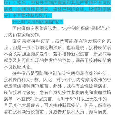
版）》指出，患有未控制的癫痫和其他严重神经系统疾
病者（如横贯性脊髓炎、格林巴利综合症、脱髓鞘疾病
等）不宜接种新冠疫苗。
什么叫
“未控制的癫痫”呢？
国内癫痫专家普遍认为，
“未控制的癫痫”是指近6个
月内仍有癫痫发作。
癫痫患者接种疫苗，虽然可能存在诱发癫痫的风
险，但是一般不影响远期预后。也就是说，接种疫苗后
不会长期加重癫痫发作。若不接种新冠疫苗，新冠病毒
感染及其可能出现的并发症的危险，远高于接种疫苗的
不良反应风险。
接种疫苗是预防和控制传染性疾病最有效的办法，
接种疫苗利大于弊。因此，对于
6个月内有癫痫发作的患
者应暂缓接种新冠疫苗，此外，既往有热性惊厥病史、
疫苗接种过敏史、患有自身免疫性脑炎病史和癫痫性脑
病等，不宜接种新冠疫苗。而对于6个月以上无发作的，
且无其他禁忌症者，可以接种新冠疫苗。但是，癫痫患
者在接种新冠疫苗前，务必告知接种人员，癫痫病史、