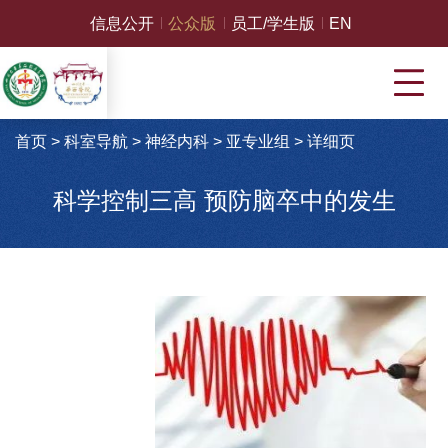
信息公开
公众版
员工/学生版
EN
首页
>
科室导航
>
神经内科
>
亚专业组
>
详细页
科学控制三高 预防脑卒中的发生