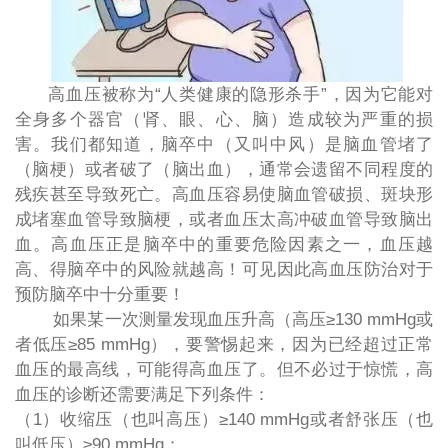
高血压被称为
“人类健康的隐形杀手”，因为它能对
全身多个器官（肾、眼、心、脑）造成较为严重的损
害。我们都知道，脑卒中（又叫中风）是脑血管堵了
（脑梗）或者破了（脑出血），通常会遗留不同程度的
残疾甚至导致死亡。高血压容易使脑血管破损、斑块形
成堵塞血管导致脑梗，或者血压太高冲破血管导致脑出
血。高血压正是脑卒中的重要危险因素之一，血压越
高、得脑卒中的风险就越高！可见因此高血压防治对于
预防脑卒中十分重要！
如果某一次测量发现血压升高（高压≥130 mmHg或
者低压≥85 mmHg），要警惕起来，因为已经超过正常
血压的最高线，可能得高血压了。但不必过于惊慌，高
血压的诊断还需要满足下列条件：
（
1）收缩压（也叫高压）≥140 mmHg或者舒张压（也
叫低压）≥90 mmHg；