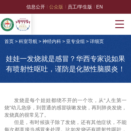
信息公开
公众版
员工/学生版
EN
首页
>
科室导航
>
神经内科
>
亚专业组
>
详细页
娃娃一发烧就是感冒？华西专家说如果
有喷射性呕吐，谨防是化脓性脑膜炎！
发烧是每个娃娃都绕不开的一个坎，从“人生第一
烧”幼儿急疹，到普通的感冒咳嗽发烧，再到肺炎发烧，
发烧真的很常见了。
但是，有时候孩子除了发烧，还有其他症状，不能
每次都直接当感冒来处理。比如发烧还有喷射性呕吐，