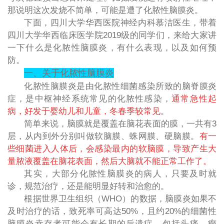
那说明这次发烧不简单，可能是遭了化脓性脑膜炎。
下面，四川大学华西医院神经内科慕洁医生，带着
四川大学华西临床医学院2019级的同学们，来给大家讲
一下什么是化脓性脑膜炎，有什么表现，以及如何预
防。
一、关于化脓性脑膜炎
化脓性脑膜炎是由化脓性细菌感染所致的脑脊膜炎
症，是中枢神经系统常见的化脓性感染，
通常急性起
病，好发于婴幼儿和儿童，冬春季较常见
。
简单来说，脑膜就是覆盖在脑花表面的膜，一共有3
层，从内到外分别叫做软脑膜、蛛网膜、硬脑膜。
有一
些细菌进入人体后，会感染最内的软脑膜，导致产生大
量脓液覆盖在脑花表面，然后大脑就不能正常工作了。
其实，大部分化脓性脑膜炎的病人，只要及时就
诊，规范治疗，还是能明显好转和治愈的。
根据世界卫生组织（WHO）的数据，脑膜炎如果不
及时治疗的话，致死率可高达50%，且约20%的细菌性
脑膜炎幸存者可能会有长期的后遗症，包括头痛、癫