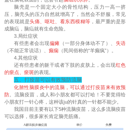
脑壳是一个固定大小的骨性结构，压力一高一挤
压，脑壳头的压力自然就增高了，当然会不舒服，常见
的表现就是
头痛、呕吐、看东西模糊等
，最严重的是形
成脑疝，脑疝就有生命危险。
3.局灶症状
有些患者会出现
偏瘫
（一部分身体动不了）、
失语
（不能正常说话）、
癫痫
（民间俗称的“羊癫疯”）。
4.其他症状
还有些患者的躯干或者下肢的皮肤上，会出现
红色
的瘀点、瘀斑
的表现。
五、打疫苗可以有效预防流脑
化脓性脑膜炎中的流脑，可以通过打疫苗来有效预
防
。流脑疫苗，成人和小朋友都可以打哈！不要觉得给
小朋友打一针心疼，这种该ju的针真的一针都不能少。
我国目前主要有以下5种流脑疫苗，这么多流脑疫苗
可以选择，很多家长肯定脑壳筋痛。