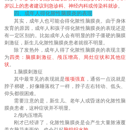
岁以上的患者建议到急诊科、神经内科或传染科就诊
。
四、成年人得化脓性脑膜炎的表现
其实，成年人也可能会得化脓性脑膜炎。由于身体
发育的原因，成年人和孩子得化脓性脑膜炎的表现还是
有一定区别的。比如成年人会有明显的脖子僵硬的脑膜
刺激征，新生儿化脓性脑膜炎患者就很不明显。
除了发热外，成年人得了化脓性脑膜炎的表现主要
为
四类：脑膜刺激征、颅压增高、局灶症状和其他症
状
。
1.脑膜刺激征
其中最常见的表现就是
颈项强直
，通俗一点说就是
脖子梆硬，好像睡落枕了一样，脖子左右转动、低头、
仰头都很困难。
需要注意的是，新生儿、老年人或昏迷的化脓性脑
膜炎患者，这种症状并不明显。
2.颅内压增高
刚才已经讲了，化脓性脑膜炎是会产生大量脓液覆
盖在脑花表面的，也会引起
脑组织水肿
。