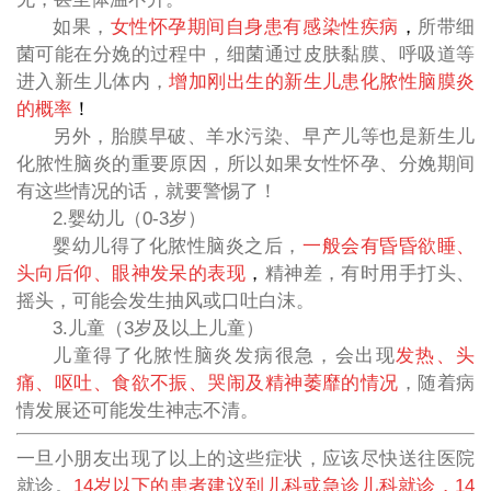
如果，
女性怀孕期间自身患有感染性疾病
，
所带细
菌可能在分娩的过程中，细菌通过皮肤黏膜、呼吸道等
进入新生儿体内，
增加刚出生的新生儿患化脓性脑膜炎
的概率
！
另外，胎膜早破、羊水污染、早产儿等也是新生儿
化脓性脑炎的重要原因，所以如果女性怀孕、分娩期间
有这些情况的话，就要警惕了！
2.婴幼儿（0-3岁）
婴幼儿得了化脓性脑炎之后，
一般会有昏昏欲睡、
头向后仰、眼神发呆的表现
，
精神差，有时用手打头、
摇头，可能会发生抽风或口吐白沫。
3.儿童（3岁及以上儿童）
儿童得了化脓性脑炎发病很急，会出现
发热、头
痛、呕吐、食欲不振、哭闹及精神萎靡的情况
，随着病
情发展还可能发生神志不清。
一旦小朋友出现了以上的这些症状，应该尽快送往医院
就诊。
14岁以下的患者建议到儿科或急诊儿科就诊，14