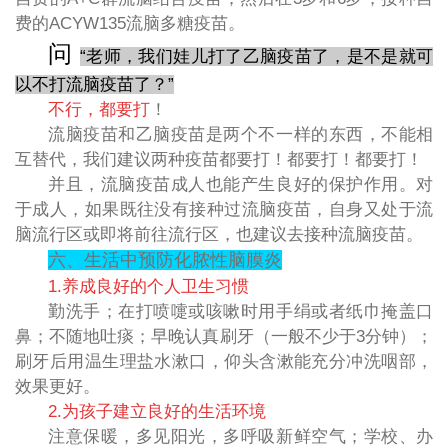
费的ACYW135流脑多糖疫苗。
问
“老师，我们娃儿打了乙脑疫苗了，是不是就可
以不打流脑疫苗了？”
不行，都要打
！
流脑疫苗和乙脑疫苗是两个不一样的东西，不能相
互替代，我们建议两种疫苗都要打！都要打！都要打！
并且，流脑疫苗成人也能产生良好的保护作用。对
于成人，如果既往没有接种过流脑疫苗，自身又处于流
脑流行区或即将前往流行区，也建议去接种流脑疫苗。
六、生活中预防化脓性脑膜炎
1.养成良好的个人卫生习惯
勤洗手；在打喷嚏或咳嗽时用手绢或者纸巾掩盖口
鼻；不随地吐痰；早晚认真刷牙（一般不少于3分钟）；
刷牙后用温生理盐水漱口，仰头含漱能充分冲洗咽部，
效果更好。
2.为孩子建立良好的生活环境
注意保暖，多见阳光，多呼吸新鲜空气；学校、办