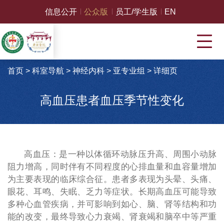
信息公开
公众版
员工/学生版
EN
首页
>
科室导航
>
神经内科
>
亚专业组
>
详细页
高血压患者血压季节性变化
高血压：是一种以体循环动脉压升高、周围小动脉
阻力增高，同时伴有不同程度的心排血量和血容量增加
为主要表现的临床综合征。患者多表现为头晕、头痛、
眼花、耳鸣、失眠、乏力等症状。长期高血压可能导致
多种心血管疾病，并可影响到如心、脑、肾等结构和功
能的改变，最终导致心力衰竭、肾衰竭和脑卒中等严重