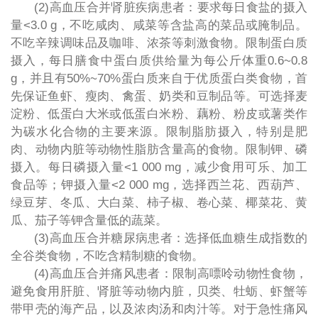
(2)高血压合并肾脏疾病患者：要求每日食盐的摄入
量<3.0 g，不吃咸肉、咸菜等含盐高的菜品或腌制品。
不吃辛辣调味品及咖啡、浓茶等刺激食物。限制蛋白质
摄入，每日膳食中蛋白质供给量为每公斤体重0.6~0.8
g，并且有50%~70%蛋白质来自于优质蛋白类食物，首
先保证鱼虾、瘦肉、禽蛋、奶类和豆制品等。可选择麦
淀粉、低蛋白大米或低蛋白米粉、藕粉、粉皮或薯类作
为碳水化合物的主要来源。限制脂肪摄入，特别是肥
肉、动物内脏等动物性脂肪含量高的食物。限制钾、磷
摄入。每日磷摄入量<1 000 mg，减少食用可乐、加工
食品等；钾摄入量<2 000 mg，选择西兰花、西葫芦、
绿豆芽、冬瓜、大白菜、柿子椒、卷心菜、椰菜花、黄
瓜、茄子等钾含量低的蔬菜。
(3)高血压合并糖尿病患者：选择低血糖生成指数的
全谷类食物，不吃含精制糖的食物。
(4)高血压合并痛风患者：限制高嘌呤动物性食物，
避免食用肝脏、肾脏等动物内脏，贝类、牡蛎、虾蟹等
带甲壳的海产品，以及浓肉汤和肉汁等。对于急性痛风