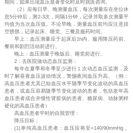
期间，如果出现血压显著变化时及时就医咨询。
（2）应每日早、晚测量血压，每次测量应在坐位休
息5分钟后，测2-3次，间隔1分钟，记录并取多次测量平
均值为当次血压值。不论早晚，测量血压前均应注意排
空膀胱，记录起床、睡觉、三餐及服药时间。
早上：血压测量应于起床后1h内、服用降压药前、
餐前和剧烈活动前进行。
晚上：血压测量于晚饭后、睡觉前进行。
2：去医院做动态血压监测：
每年在夏季和冬季至少进行１次动态血压监测，及
时了解昼夜血压波动情况，警惕夜间血压升高。（例：
高血压患者尤其已知血压水平随季节变化波动的高血压
患者，或血压容易随季节变化波动的患者，包括老年高
血压患者或合并慢性肾脏病的患者、糖尿病、动脉粥样
硬化的高血压患者）
高血压患者平时的自我管理：
降压目标：
(1)单纯高血压患者：血压应将至<140/90mmHg，