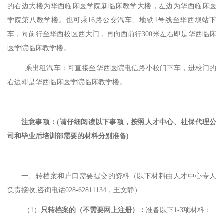
的右边大楼为华西临床医学院新临床教学大楼，左边为华西临床医
学院第八教学楼。也可乘16路公交汽车、
地铁
1号线
至华西坝站下
车，向前行至华西校区西大门，再向西前行
300米左右即是华西临床
医学院临床教学楼。
乘出租汽车：可直接至华西医院电信路小校门下车，进校门的
右边即是华西临床医学院临床教学楼。
注意事项：
(请仔细阅读以下事项，按照人才中心、社保代理公
司和毕业后培训部需要的材料分别准备)
一、转档案和户口需要提交的资料（以下材料由人才中心专人
负责接收
,咨询电话028-62811134，王文静）
（
1）
只转档案的（不需要网上注册）：
准备以下
1-3项材料：