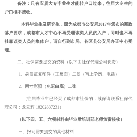
备注：只有应届大专毕业生才能转户口过来，往届大专生的
户口概不接收。
本科毕业生及研究生，因为成都市公安局
2017年颁布的新政
落户要求，成都市人才中心不再受理该类人员的入户，同时也不再
挂靠该类人员的集体户，请自行到市局、各区县公安局办证中心受
理。
二、社保需要提交的资料（以下由社保代理公司负责）
1、身份证复印件（正反面）二份（写上学历、电话）
2、两寸彩照（免冠
白底
）二张
（往届毕业生已经买了成都市社保的，续保请联系
社保代
理公司：
龙云辉
18202837231）
（以下四、五、六项材料由毕业后培训部老师负责接收）
三、报到需要提交的其他材料