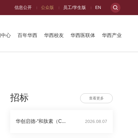
信息公开
公众版
员工/学生版
EN
闻中心
百年华西
华西校友
华西医联体
华西产业
招标
查看更多
华创启德-“和肽素（C...
2026.08.07