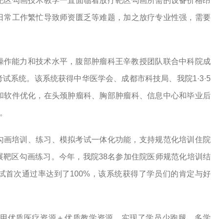
靶区勾画技术教学一直面临着放疗靶区勾画所需的设备价格昂
日常工作繁忙导致师资匮乏等难题，加之放疗专业性强，需要
。
操作能力和技术水平，腹部肿瘤科王辛教授团队联合中科院成
试系统。该系统获得中华医学会、成都市科技局、我院1·3·5
和软件优化，在头颈肿瘤科、胸部肿瘤科、信息中心和毕业后
用。
勾画培训、练习、模拟考试一体化功能，支持规范化培训住院
展靶区勾画练习。今年，我院38名参加住院医师规范化培训结
试首次通过率达到了100%，该系统获得了学员们的肯定与好
用优质医疗资源＋优质教学资源，实现了学员少跑腿、多学