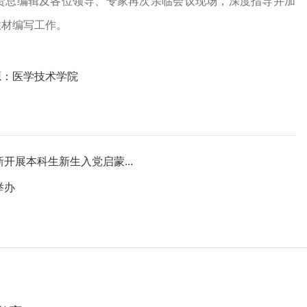
贤总编辑及各位领导、专家再次亲临会议现场，深度指导并加
教材编写工作。
源：医学技术学院
开展本科生新生入党启蒙...
举办