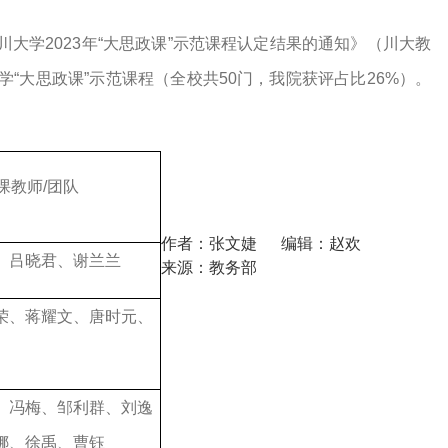
四川大学2023年“大思政课”示范课程认定结果的通知》（川大教
大学“大思政课”示范课程（全校共50门，我院获评占比26%）。
课教师/团队
作者：张文婕
编辑：赵欢
、吕晓君、谢兰兰
来源：教务部
荣、蒋耀文、唐时元、
、冯梅、邹利群、刘逸
娜、徐禹、曹钰