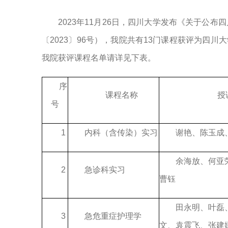
2023年11月26日，四川大学发布《关于公布
〔2023〕96号），我院共有13门课程获评为四川
我院获评课程名单请详见下表。
序
课程名称
授
号
1
内科（含传染）实习
谢艳、陈玉成
余海放、何亚
2
急诊科实习
曹钰
田永明、叶磊
3
急危重症护理学
文、袁震飞、张建