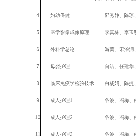
4
妇幼保健
郭秀静、陈琼
5
医学影像成像原理
李真林、李玉
6
外科学总论
游蓁、宋涂润
7
母婴护理
向洁、任建华
8
临床免疫学检验技术
白杨娟、陈捷
9
成人护理1
谷波、冯梅、
10
成人护理2
谷波、冯梅、
11
成人护理3
谷波、冯梅、