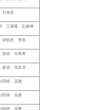
、刘孝美
明、王紫薇、彭婉琳
、胡钦胜、李蓓
、张婷、何菁菁
、蔡蓓、张君龙
白阳静、温雅
白阳静、温雅
白阳静、温雅