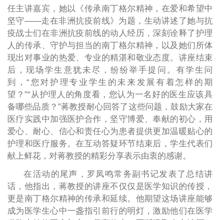
任主讲嘉宾，她以《传承南丁格尔精神，在爱和希望中
坚守——走在非洲抗疫前线》为题，生动讲述了她与抗
疫战士们在非洲抗疫前线的动人经历，深刻诠释了护理
人的传承、守护与担当的南丁格尔精神，以及她们所体
现出对事业的热爱、专业的精湛和敬业态度。讲座结束
后，现场学生意犹未尽，纷纷举手提问。有学生问
到，“您对护理专业学生的未来发展有着怎样的期
望？”“从护理人的角度看，您认为一名好的医生应该具
备哪些品质？”蒋教授耐心回答了这些问题，鼓励大家在
医疗实践中加强医护合作，坚守博爱、奉献的初心，用
爱心、耐心、信心和责任心为患者提供更加温暖贴心的
护理和医疗服务。在互动答疑环节结束后，学生代表们
献上鲜花，对蒋教授的精彩分享表示由衷的感谢。
在活动的尾声，罗凤鸣常务副书记发表了总结讲
话，他指出，蒋教授的讲座不仅仅是医学知识的传授，
更是南丁格尔精神的传承和延续。他期望这场讲座能够
成为医学生心中一盏指引前行的明灯，激励他们在医学