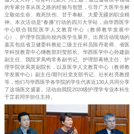
的专家分享从医之路的经验与智慧，引导广大医学生树
立敬佑生命、救死扶伤、甘于奉献、大爱无疆的职业精
神。本次活动是“春播”行动的四川大学站，由华西医学
中心联合我院医学人文教育中心（教师教学发展中
心）、护理学院面向校内医学生展开。出席活动现场的
嘉宾包括省卫健委科教处二级主任科员陈丹老师、省医
学科技教育中心继教部刘莹部长、华西医学中心孙建勋
副主任、我院罗凤鸣常务副书记、护理部蒋艳主任、护
理学院张凤英副院长，以及医学人文教育中心（教师教
学发展中心）副主任/期刊社党支部书记、社长杜亮教授
等，他们与华西医学各学院的学生代表近130人共同分享
了这场医文盛宴。活动由我院2020级护理学专业本科生
于芷若同学担任主持。