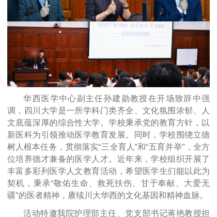
华西医学中心副主任孙建勋教授在开场致辞中强
调，四川大学是一所学科门类齐全、文化氛围浓郁、人
文底蕴深厚的综合性大学。学校秉承党的教育方针，以
新医科为引领推动医学教育发展。同时，学校围绕立德
树人根本任务，贯彻落实“三全育人”和“五育并举”，全方
位培养德才兼备的医学人才。近年来，学校组织开展了
丰富多彩列医学人文教育活动，希望医学生们能以此为
契机，秉承“敬佑生命、救死扶伤、甘于奉献、大爱无
疆”的医者精神，赓续川大华西的文化基因和精神血脉。
活动特邀我院护理部主任、党支部书记蒋艳教授担