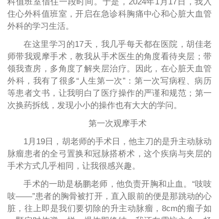
科值班室借住一段时间。于是，2024年1月17日，我入
住心外科值班室，开启在急诊科胸痛中心和心脏大血管
外科的学习生活。
在这里学习的17天，我几乎每天都在医院，胡佳老
师带我观摩手术，教我从手术医生的角度看待夹层；带
领我查房，多角度了解夹层治疗。因此，在心脏天血管
外科，我有了很多“人生第一次”：第一次写病程、病历
等患者文书，让我明白了医疗操作的严谨和规范；第一
次换药拆线，发现小小的操作也有大大的学问。
第一次观摩手术
1月19日，胡老师的手术日，他主刀的是升主动脉动
脉瘤患者的全弓置换和冠脉搭桥术，这个疾病与夹层的
手术方式几乎相同，让我很感兴趣。
手术的一助是杨鹏老师，他负责开胸和止血。“吱吱
吱——”患者的胸骨被打开，直入眼前的便是那跳动的心
脏，往上即是我们要切除的升主动脉瘤，8cm的瘤子如