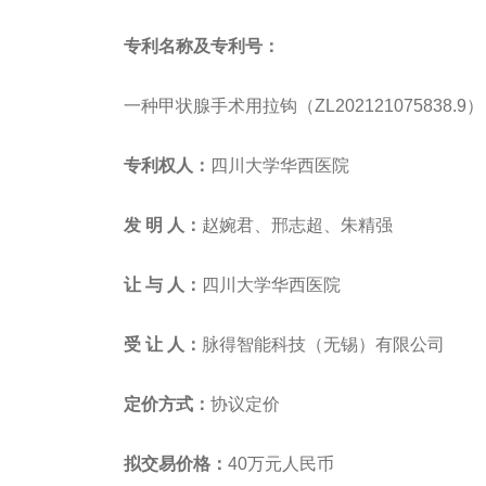
专利名称及专利号：
一种甲状腺手术用拉钩（ZL202121075838.9）
专利权人：
四川大学华西医院
发 明 人：
赵婉君、邢志超、朱精强
让 与 人：
四川大学华西医院
受 让 人：
脉得智能科技（无锡）有限公司
定价方式：
协议定价
拟交易价格：
40万元人民币