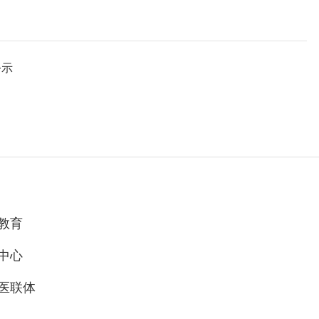
公示
教育
中心
医联体