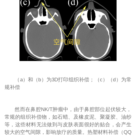
（a）和（b）为3D打印组织补偿；（c）（d）为常
规补偿
然而在鼻腔NK/T肿瘤中，由于鼻腔部位起伏较大，
常规的组织补偿物，如石蜡、及橡皮泥、聚凝胶、油纱
等，这些材料无法做到与皮肤表面很好的贴合，会产生
较大的空气间隙，影响放疗的质量。热塑材料补偿（QQ