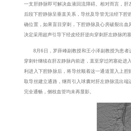
一支肝静脉即可解决血液回流障碍。相对而言，肝
后段下腔静脉呈垂直关系，导丝及导管无法经下腔静
确位置，如果盲目穿刺，下腔静脉及心房破裂出血
决定采用超声引导下经皮经肝逆向穿刺肝左静脉闭
8月6日，罗薛峰副教授和王小泽副教授为患
穿刺针继续在肝左静脉内前进，直至穿过闭塞处进
利进入下腔静脉后，将导丝顺着这一通道置入上腔
取导丝建立通路，继而引入球囊对肝左静脉流出端
完全通畅，侧枝血管均未再显影。