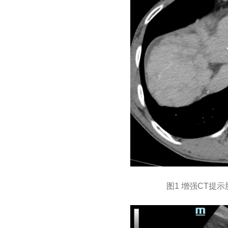
图1 增强CT提