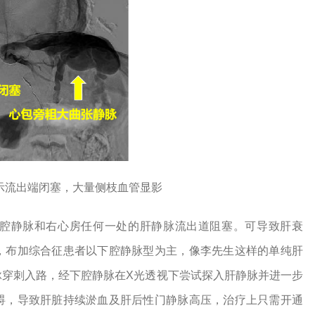
影示流出端闭塞，大量侧枝血管显影
腔静脉和右心房任何一处的肝静脉流出道阻塞。可导致肝衰
，布加综合征患者以下腔静脉型为主，像李先生这样的单纯肝
脉穿刺入路，经下腔静脉在X光透视下尝试探入肝静脉并进一步
碍，导致肝脏持续淤血及肝后性门静脉高压，治疗上只需开通