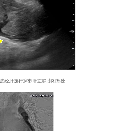
经皮经肝逆行穿刺肝左静脉闭塞处