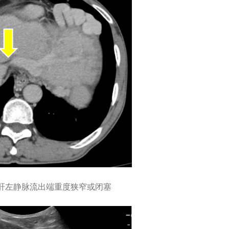
示肝左静脉流出端重度狭窄或闭塞