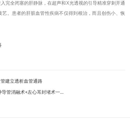
进入完全闭塞的肝静脉，在超声和X光透视的引导精准穿刺开通
技艺。患者的肝脏血管性疾病不仅得到根治，而且创伤小、恢
科
置管建立透析血管通路
管消融术+左心耳封堵术一...