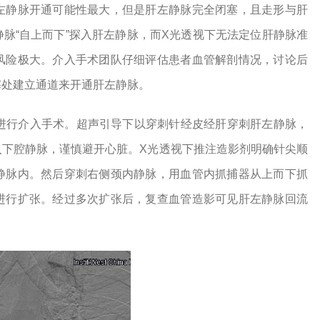
左静脉开通可能性最大，但是肝左静脉完全闭塞，且走形与肝
脉“自上而下”探入肝左静脉，而X光透视下无法定位肝静脉准
风险极大。介入手术团队仔细评估患者血管解剖情况，讨论后
塞处建立通道来开通肝左静脉。
者进行介入手术。超声引导下以穿刺针经皮经肝穿刺肝左静脉，
入下腔静脉，谨慎避开心脏。X光透视下推注造影剂明确针尖顺
静脉内。然后穿刺右侧颈内静脉，用血管内抓捕器从上而下抓
进行扩张。经过多次扩张后，复查血管造影可见肝左静脉回流