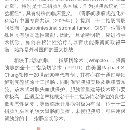
走廊"。特别是十二指肠乳头区域，作为胆胰系统的"三
岔枢纽"，具有特殊的临床意义。《胃肠间质瘤规范化外
科治疗中国专家共识（2025年）》提到：十二指肠胃肠
间质瘤（gastrointestinal stromal tumor，GIST）位置特
殊且具有较高恶性潜能，因此一旦诊断明确，应进行手
术切除。如何在根治性治疗与器官功能保留间取得平
衡，始终是外科医师的重大挑战。
相较于成熟的胰十二指肠切除术（Whipple），保留
胰腺的全十二指肠切除术（PPTD）由美国Raphael S.
Chung教授于20世纪90年代首创，其核心在于通过精细
解剖完整切除十二指肠，同时保留胰腺实质及胆胰管系
统。该术式对胰头血供保护、胆胰管重建等技术环节要
求极高，且适应症严格限定于十二指肠特定部位的良性/
低度恶性病变，导致临床开展病例极为有限。位于十二
指肠乳头区的较大胃肠间质瘤，未侵犯胰腺，可采用保
留胰腺的十二指肠全切除术。