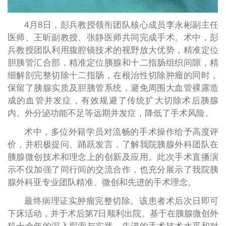
4月8日，彭兵教授领衔团队核心成员李永彬副主任
医师、王昕副教授、张静医师共同完成手术。术中，彭
兵教授团队利用腹腔镜技术的视野放大优势，精准定位
胆胰管汇合部，精准定位胰腺和十二指肠组织间隙，精
细解剖完整切除十二指肠，在根治性切除肿瘤的同时，
保留了胰腺实质及胆胰管系统，避免周围大血管裸露造
成的血管并发症，有效规避了传统扩大切除术后胰腺
内、外分泌功能不足等远期并发症，降低了手术风险。
术中，多位外籍学员对流畅的手术操作给予高度评
价，并积极提问、踊跃发言，了解我院胰腺外科团队在
胰腺微创技术和理念上的创新及应用。此次手术直播演
示不仅加强了同行间的交流合作，也充分展示了我院胰
腺外科亚专业团队精准、微创和先进的手术理念。
最终病理证实肿瘤完整切除。该患者术后次日即可
下床活动，并于术后第7日顺利出院。基于在胰腺微创外