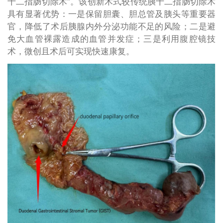
十二指肠切除术”。该创新术式较传统胰十二指肠切除术
具有显著优势：一是保留胆囊、胆总管及胰头等重要器
官，降低了术后胰腺内外分泌功能不足的风险；二是避
免大血管裸露造成的血管并发症；三是利用腹腔镜技
术，微创且术后可实现快速康复。