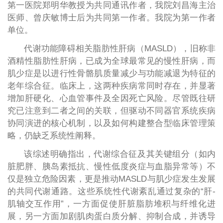
第一医院郑明华教授为共同通讯作者，我院刘昌海主治
医师、曾庆敏博士后为共同第一作者。我院为第一作者
单位。
代谢功能障碍相关脂肪性肝病（MASLD），旧称非
酒精性脂肪性肝病，已成为全球最常见的慢性肝病，而
肌少症是以进行性骨骼肌质量减少与功能减退为特征的
老年综合征。临床上，这两种疾病常同时存在，并显著
增加肝硬化、心血管事件及全因死亡风险。尽管既往研
究已注意到二者之间的关联，但驱动不同器官系统疾病
协同演进的核心机制，以及如何构建整合型临床管理策
略，仍缺乏系统性阐释。
该综述明确指出，代谢综合征及其关键组分（如内
脏肥胖、胰岛素抵抗、慢性低度炎症与血脂异常等）不
仅是独立危险因素，更是推动MASLD与肌少症发生发展
的共同代谢通路。这些系统性代谢紊乱通过复杂的“肝-
肌轴交互作用”，一方面促使肝脏脂肪堆积与纤维化进
展，另一方面加剧肌肉蛋白质分解、抑制合成，并诱导