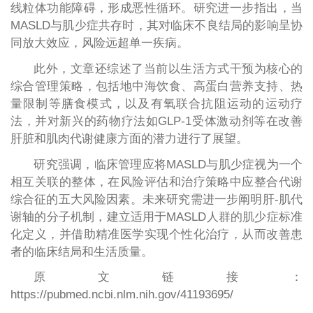
线粒体功能障碍，形成恶性循环。研究进一步指出，当
MASLD与肌少症共存时，其对临床不良结局的影响呈协
同放大效应，风险远超单一疾病。
此外，文章还综述了当前以生活方式干预为核心的
综合管理策略，包括地中海饮食、高蛋白营养支持、热
量限制等膳食模式，以及有氧联合抗阻运动的运动疗
法，并对新兴的药物疗法如GLP-1受体激动剂等在改善
肝脏和肌肉代谢健康方面的潜力进行了展望。
研究强调，临床管理应将MASLD与肌少症视为一个
相互关联的整体，在风险评估和治疗策略中应整合代谢
综合征的五大风险因素。未来研究需进一步阐明肝-肌代
谢轴的分子机制，建立适用于MASLD人群的肌少症标准
化定义，并借助精准医学实现个性化治疗，从而改善患
者的临床结局和生活质量。
原文链接：
https://pubmed.ncbi.nlm.nih.gov/41193695/