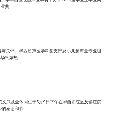
典...
温暖与关怀。华西超声医学科党支部及小儿超声亚专业组
气氛热...
凌文武及全体同仁于5月9日下午在华西坝院区及锦江院
感谢和节...