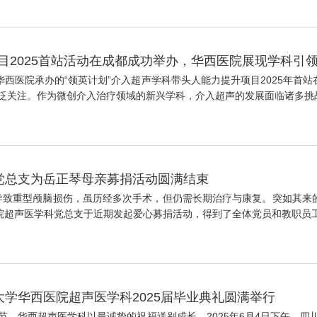
目2025首站活动在成都成功举办，华西医院展现学科引
华西医院承办的“领英计划”介入超声学科带头人能力提升项目2025年首
关注。作为微创介入治疗领域的新兴学科，介入超声的发展面临诸多挑战，
党总支为岳正琴母亲募捐活动圆满结束
祸，导致重型颅脑损伤，虽历经多次手术，但仍需长期治疗与康复。突如其
院超声医学科党总支于近期发起爱心募捐活动，得到了全体党员和教职员工的
学华西医院超声医学科2025届毕业典礼圆满举行
，华西超声医学科以最诚挚的祝福送别成长。2025年6月4日下午，四川