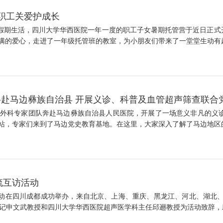
 职工关爱护成长
假期生活，四川大学华西医院一年一度的职工子女暑期托管营于近日正式开
的爱心，走进了一年级托管班的教室，为小朋友们带来了一堂堂生动有趣的
赴马边彝族自治县 开展义诊、科普及血管超声筛查联合
、血管外科专家团队奔赴马边彝族自治县人民医院，开展了一场意义非凡的
，专家们来到了马边党史教育基地。在这里，大家深入了解了马边地区的革
流互访活动
互访活动在四川成都成功举办，来自北京、上海、重庆、黑龙江、河北、湖北
记申文武教授和四川大学华西医院超声医学科主任邱逦教授为活动致辞，邱逦