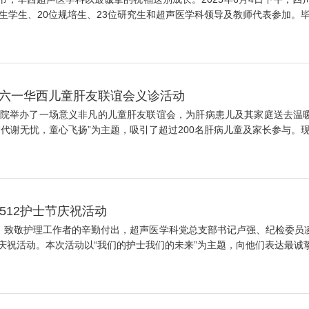
学生、20位规培生、23位研究生和超声医学科领导及教师代表参加。毕业
5年六一华西儿童肝友联谊会义诊活动
华西医院举办了一场意义非凡的儿童肝友联谊会，为肝病患儿及其家庭送去
谢无忧，童心飞扬”为主题，吸引了超过200名肝病儿童及家长参与。现场
部512护士节庆祝活动
神，致敬护理工作者的辛勤付出，超声医学科党总支部书记卢强、纪检委员
祝活动。本次活动以“我们的护士我们的未来”为主题，向他们表达最诚挚的