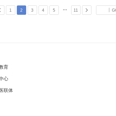


1
2
3
4
5
11

G
教育
中心
医联体