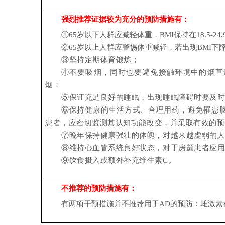
强烈推荐证据较为充分的预防措施有：
①65岁以下人群应减轻体重，BMI保持在18.5-24
②65岁以上人群应警惕体重减轻，若出现BMI
③坚持定期体育锻炼；
④不要吸烟，同时也要避免接触环境中的烟草
烟；
⑤保证充足良好的睡眠，出现睡眠障碍时要及
⑥保持健康的生活方式、合理用药，避免罹患
患者，应密切监测其认知功能改变，并采取有效的预
⑦晚年保持健康强壮的体魄，对越来越虚弱的
⑧维持心血管系统良好状态，对于房颤患者应
⑨饮食摄入或额外补充维生素C。
不推荐的预防措施有：
有两项干预措施并不推荐用于AD的预防：雌激素