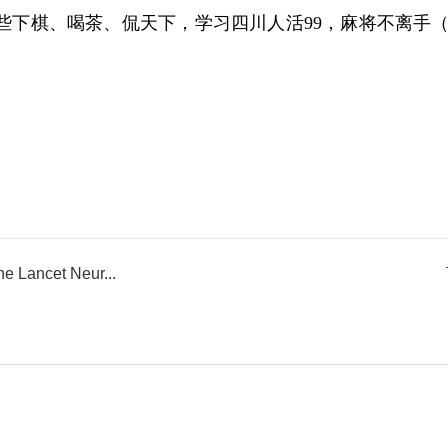
些下棋、喝茶、
侃天下，学习四川人活99，麻将不离手
et Neur...