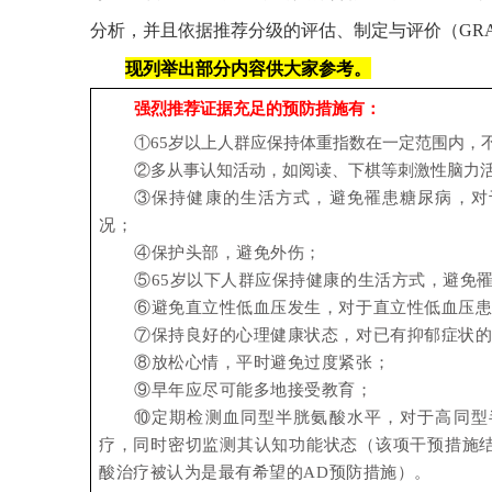
分析，并且依据推荐分级的评估、制定与评价（GR
现列举出部分内容供大家参考。
强烈推荐证据充足的预防措施有：
①65岁以上人群应保持体重指数在一定范围内，
②多从事认知活动，如阅读、下棋等刺激性脑力
③保持健康的生活方式，避免罹患糖尿病，对
况；
④保护头部，避免外伤；
⑤65岁以下人群应保持健康的生活方式，避免
⑥避免直立性低血压发生，对于直立性低血压
⑦保持良好的心理健康状态，对已有抑郁症状
⑧放松心情，平时避免过度紧张；
⑨早年应尽可能多地接受教育；
⑩定期检测血同型半胱氨酸水平，对于高同型
疗，同时密切监测其认知功能状态（该项干预措施
酸治疗被认为是最有希望的AD预防措施）。