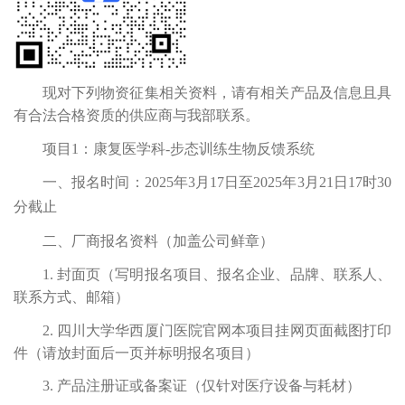
现对下列物资征集相关资料，请有相关产品及信息且具
有合法合格资质的供应商与我部联系。
项目
1：康复医学科-步态训练生物反馈系统
一、报名时间：
202
5
年
3
月
17
日至
202
5
年
3
月
21
日
17时30
分截止
二、厂商报名资料（加盖公司鲜章）
1.
封面页（写明报名项目、报名企业、品牌、联系人、
联系方式、邮箱）
2.
四川大学华西厦门医院官网本项目挂网页面截图打印
件（请放封面后一页并标明报名项目）
3.
产品注册证或备案证（仅针对医疗设备与耗材）