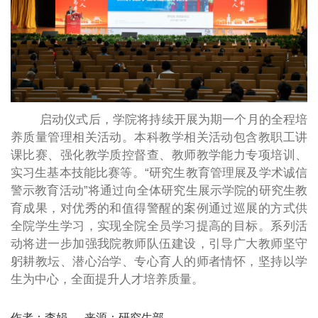
启动仪式后，学院将持续开展为期一个月的全程培
养质量管理相关活动。本科教学相关活动包含教职工讲
课比赛、强化教学质控督查、教师教学能力专项培训、
实习生基本技能比赛等。“研究生教育管理展及学术诚信
警示教育活动”将通过向全体研究生展示学院的研究生教
育成果，对优秀的和值得警醒的案例通过巡展的方式供
全院学生学习，实现全院全员学习提高的目标。系列活
动将进一步加强我院教师队伍建设，引导广大教师坚守
躬耕教坛、潜心治学、专心育人的师者情怀，坚持以学
生为中心，全面提升人才培养质量。
作者：李娟
来源：研究生部