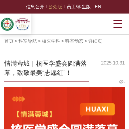
信息公开
公众版
员工/学生版
EN
首页
>
科室导航
>
核医学科
>
科室动态
>
详细页
情满蓉城｜核医学盛会圆满落
2025.10.31
幕，致敬最美“志愿红”！