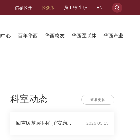
信息公开
公众版
员工/学生版
EN
闻中心
百年华西
华西校友
华西医联体
华西产业
科室动态
查看更多
回声暖基层 同心护安康...
2026.03.19