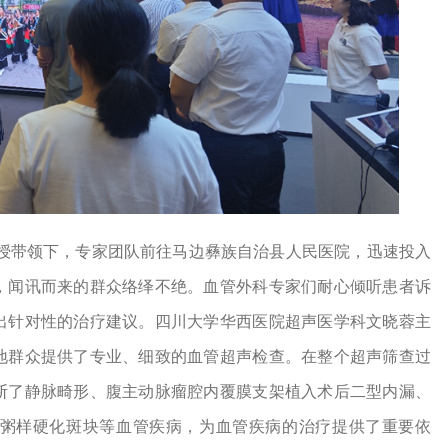
授带领下，专家团队前往马边彝族自治县人民医院，迅速投入
，闻讯而来的群众络绎不绝。血管外科专家们耐心倾听患者诉
出针对性的治疗建议。四川大学华西医院超声医学科文晓蓉主
地群众提供了专业、细致的血管超声检查。在整个超声筛查过
断了静脉畸形、腹主动脉瘤腔内覆膜支架植入术后二型内漏、
粥样硬化斑块等血管疾病，为血管疾病的治疗提供了重要依